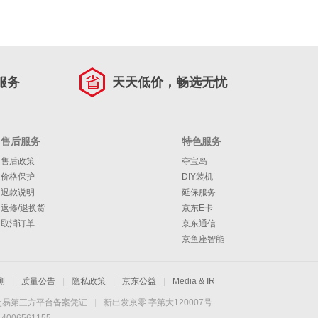
服务
天天低价，畅选无忧
售后服务
特色服务
售后政策
夺宝岛
价格保护
DIY装机
退款说明
延保服务
返修/退换货
京东E卡
取消订单
京东通信
京鱼座智能
测
|
质量公告
|
隐私政策
|
京东公益
|
Media & IR
交易第三方平台备案凭证
|
新出发京零 字第大120007号