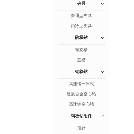
夹具
普通型夹具
内冷型夹具
阶梯钻
螺旋槽
直槽
钢轨钻
高速钢一体式
硬质合金空心钻
高速钢空心钻
钢板钻附件
顶针