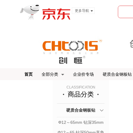
更多导航
服装城
食品
金融
首页
全部分类
企业价专场
硬质合金钢板钻
CLASSIFICATION
商品分类
硬质合金钢板钻
Φ12～65mm 钻深35mm
直角柄
Φ12～65 钻深50mm直角