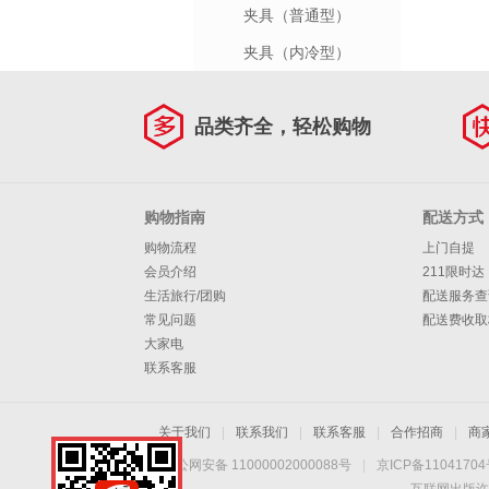
夹具（普通型）
夹具（内冷型）
品类齐全，轻松购物
购物指南
配送方式
购物流程
上门自提
会员介绍
211限时达
生活旅行/团购
配送服务查
常见问题
配送费收取
大家电
联系客服
关于我们
|
联系我们
|
联系客服
|
合作招商
|
商
京公网安备 11000002000088号
|
京ICP备1104170