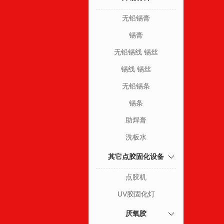
无铅锡膏
锡膏
无铅锡线 锡丝
锡线 锡丝
无铅锡条
锡条
助焊膏
洗板水
其它点胶固化设备
点胶机
UV胶固化灯
厌氧胶