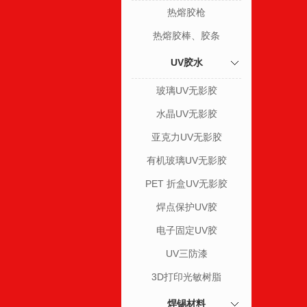
热熔胶枪
热熔胶棒、胶条
UV胶水
玻璃UV无影胶
水晶UV无影胶
亚克力UV无影胶
有机玻璃UV无影胶
PET 折盒UV无影胶
焊点保护UV胶
电子固定UV胶
UV三防漆
3D打印光敏树脂
焊锡材料