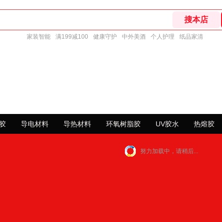
家装智能
满199减100
健康守护
中外美酒
个人护理
纸品家清
胶
导电材料
导热材料
环氧树脂胶
UV胶水
热熔胶
努力加载中，请稍后...