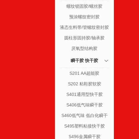
螺纹锁固胶/螺丝胶
预涂螺纹密封胶
液态生料带/管螺纹密封胶
圆柱形固持胶/轴承胶
厌氧型结构胶
瞬干胶 快干胶
S201 AA超能胶
S202 粘鞋胶软胶
S401通用型快干胶
S406低气味瞬干胶
S460低气味 低白化瞬干
胶
S495塑料粘接快干胶
S496金属瞬干胶