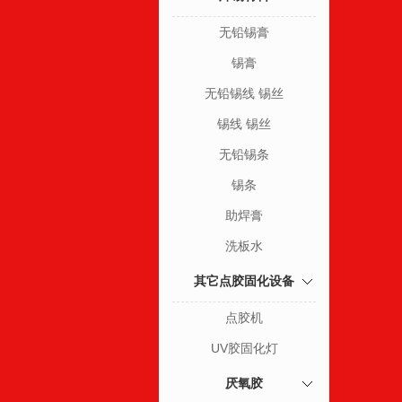
无铅锡膏
锡膏
无铅锡线 锡丝
锡线 锡丝
无铅锡条
锡条
助焊膏
洗板水
其它点胶固化设备
点胶机
UV胶固化灯
厌氧胶