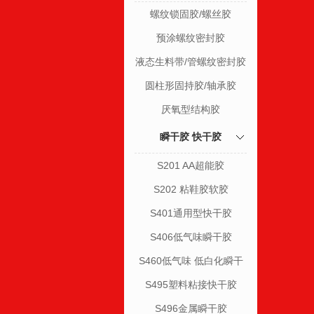
螺纹锁固胶/螺丝胶
预涂螺纹密封胶
液态生料带/管螺纹密封胶
圆柱形固持胶/轴承胶
厌氧型结构胶
瞬干胶 快干胶
S201 AA超能胶
S202 粘鞋胶软胶
S401通用型快干胶
S406低气味瞬干胶
S460低气味 低白化瞬干
胶
S495塑料粘接快干胶
S496金属瞬干胶