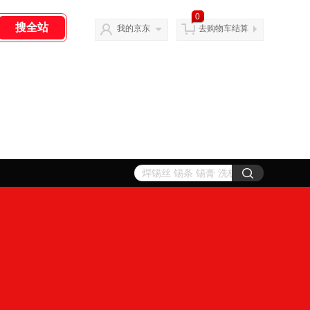
0
我的京东
去购物车结算