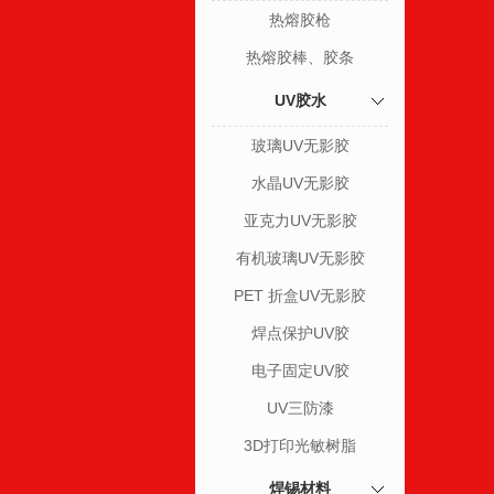
热熔胶枪
热熔胶棒、胶条
UV胶水
玻璃UV无影胶
水晶UV无影胶
亚克力UV无影胶
有机玻璃UV无影胶
PET 折盒UV无影胶
焊点保护UV胶
电子固定UV胶
UV三防漆
3D打印光敏树脂
焊锡材料