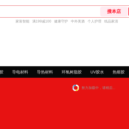
家装智能
满199减100
健康守护
中外美酒
个人护理
纸品家清
胶
导电材料
导热材料
环氧树脂胶
UV胶水
热熔胶
努力加载中，请稍后...