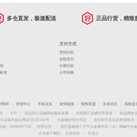
多仓直发，极速配送
正品行货，精致
支付方式
货到付款
在线支付
询
分期付款
标准
公司转账
家帮助
|
营销中心
|
手机京东
|
友情链接
|
销售联盟
|
京东社区
|
风险监
4号
|
ICP
|
药品医疗器械网络服务备案
|
自营医疗器械经营资质
|
药品网络
可证编号新出网证(京)字150号
|
出版物经营许可证
|
违法和不良信息举报电话：40
线：4006067733
经营证照
|
医疗器械第三方平台备案凭证（京）网械平台备字（
京东旗下网站：
京东钱包
|
京东云