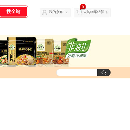
0
我的京东
去购物车结算