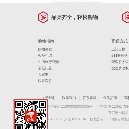
品类齐全，轻松购物
购物指南
配送方式
购物流程
上门自提
会员介绍
211限时达
生活旅行/团购
配送服务查
常见问题
配送费收取
大家电
联系客服
关于我们
|
联系我们
|
联系客服
|
合作招商
|
商
京公网安备 11000002000088号
|
京ICP备1104170
互联网出版许
Copyright © 2004 -
2026
京东JINGDONG 版权所有
|
消费者维权热