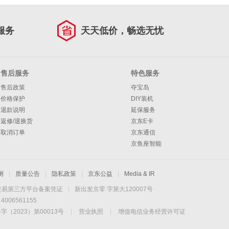
服务
天天低价，畅选无忧
售后服务
特色服务
售后政策
夺宝岛
价格保护
DIY装机
退款说明
延保服务
返修/退换货
京东E卡
取消订单
京东通信
京鱼座智能
测
|
质量公告
|
隐私政策
|
京东公益
|
Media & IR
交易第三方平台备案凭证
|
新出发京零 字第大120007号
06561155
2023）第00013号
|
营业执照
|
增值电信业务经营许可证