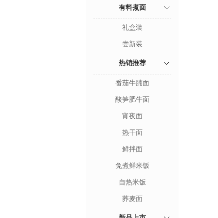
有料煮面
礼盒装
尝新装
热销推荐
番茄牛腩面
酸笋肥牛面
宵夜面
热干面
鲜拌面
免煮鲜米饭
自热米饭
荞麦面
新品上市