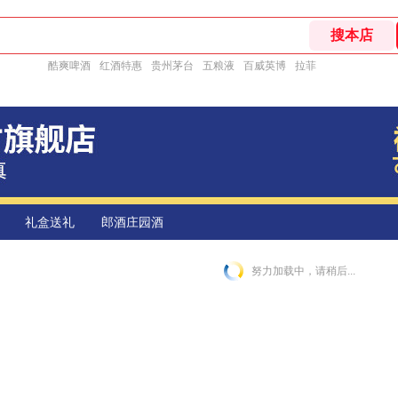
酷爽啤酒
红酒特惠
贵州茅台
五粮液
百威英博
拉菲
礼盒送礼
郎酒庄园酒
努力加载中，请稍后...