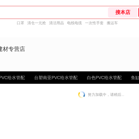
口罩
清仓一元抢
清洁用品
电线电缆
一次性手套
搬运车
建材专营店
PVC给水管配
台塑南亚PVC给水管配
白色PVC给水管配
鱼缸
努力加载中，请稍后...