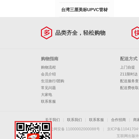
台湾三厘美标UPVC管材
管件
品类齐全，轻松购物
购物指南
配送方式
购物流程
上门自提
会员介绍
211限时达
生活旅行/团购
配送服务查
常见问题
配送费收取
大家电
联系客服
关于我们
|
联系我们
|
联系客服
|
合作招商
|
商
京公网安备 11000002000088号
|
京ICP备1104170
互联网出版许