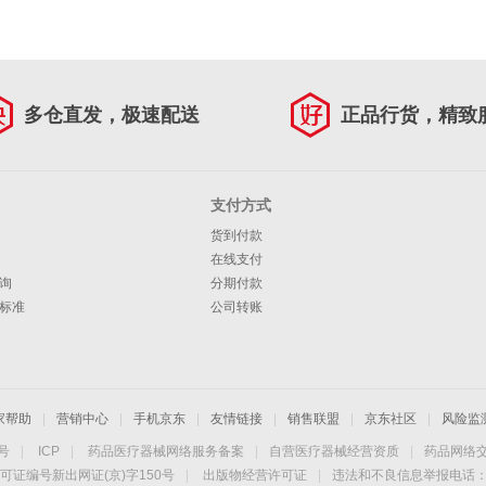
多仓直发，极速配送
正品行货，精致
支付方式
货到付款
在线支付
询
分期付款
标准
公司转账
家帮助
|
营销中心
|
手机京东
|
友情链接
|
销售联盟
|
京东社区
|
风险监
4号
|
ICP
|
药品医疗器械网络服务备案
|
自营医疗器械经营资质
|
药品网络
可证编号新出网证(京)字150号
|
出版物经营许可证
|
违法和不良信息举报电话：40