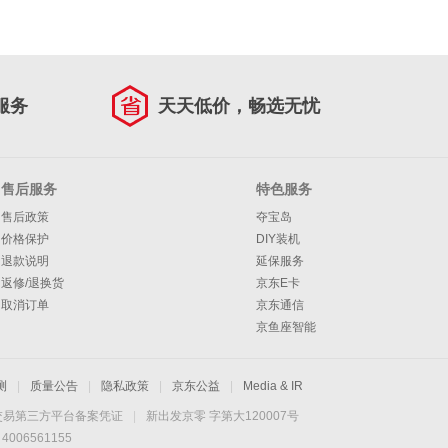
服务
天天低价，畅选无忧
售后服务
特色服务
售后政策
夺宝岛
价格保护
DIY装机
退款说明
延保服务
返修/退换货
京东E卡
取消订单
京东通信
京鱼座智能
测
|
质量公告
|
隐私政策
|
京东公益
|
Media & IR
交易第三方平台备案凭证
|
新出发京零 字第大120007号
06561155