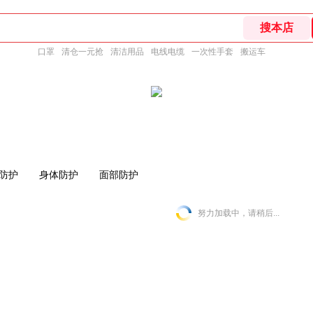
口罩
清仓一元抢
清洁用品
电线电缆
一次性手套
搬运车
防护
身体防护
面部防护
努力加载中，请稍后...