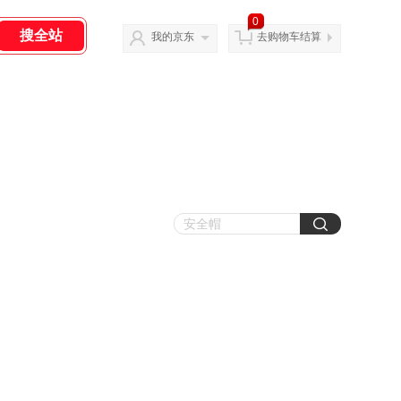
0
我的京东
去购物车结算