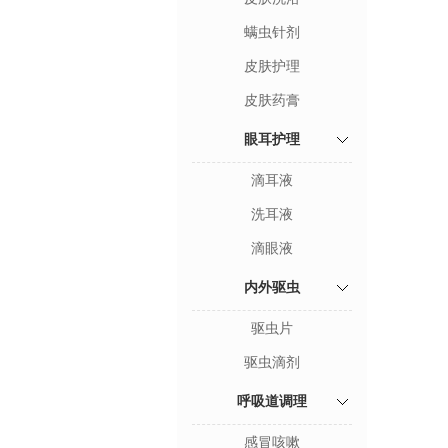
螨虫针剂
皮肤护理
皮肤药膏
眼耳护理
滴耳液
洗耳液
滴眼液
内外驱虫
驱虫片
驱虫滴剂
呼吸道调理
感冒咳嗽