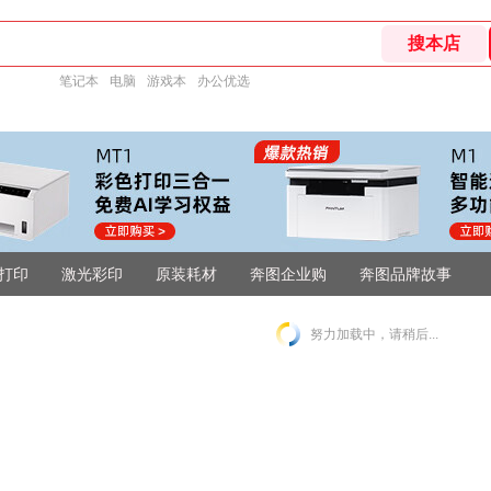
笔记本
电脑
游戏本
办公优选
打印
激光彩印
原装耗材
奔图企业购
奔图品牌故事
努力加载中，请稍后...