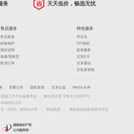
服务
天天低价，畅选无忧
售后服务
特色服务
售后政策
夺宝岛
价格保护
DIY装机
退款说明
延保服务
返修/退换货
京东E卡
取消订单
京东通信
京鱼座智能
测
|
质量公告
|
隐私政策
|
京东公益
|
Media & IR
交易第三方平台备案凭证
|
新出发京零 字第大120007号
06561155
2023）第00013号
|
营业执照
|
增值电信业务经营许可证