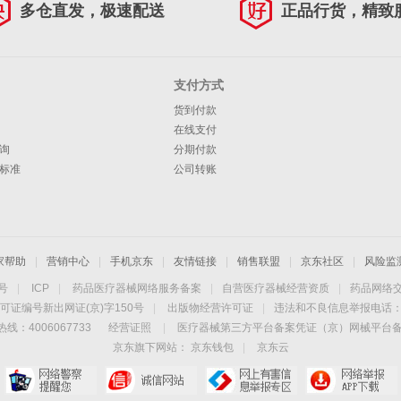
多仓直发，极速配送
正品行货，精致
支付方式
货到付款
在线支付
询
分期付款
标准
公司转账
家帮助
|
营销中心
|
手机京东
|
友情链接
|
销售联盟
|
京东社区
|
风险监
4号
|
ICP
|
药品医疗器械网络服务备案
|
自营医疗器械经营资质
|
药品网络
可证编号新出网证(京)字150号
|
出版物经营许可证
|
违法和不良信息举报电话：40
线：4006067733
经营证照
|
医疗器械第三方平台备案凭证（京）网械平台备字（
京东旗下网站：
京东钱包
|
京东云