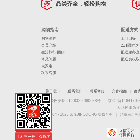
品类齐全，轻松购物
购物指南
配送方式
购物流程
上门自提
会员介绍
211限时达
生活旅行/团购
配送服务查
常见问题
配送费收取
大家电
联系客服
关于我们
|
联系我们
|
联系客服
|
合作招商
|
商
京公网安备 11000002000088号
|
京ICP备1104170
互联网出版许
Copyright © 2004 -
2026
京东JINGDONG 版权所有
|
消费者维权热
手机扫一扫，劲爆优
惠触手可得！
手机扫一扫，劲爆优