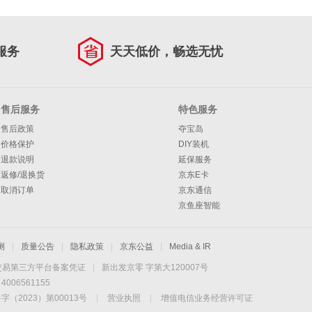
服务
天天低价，畅选无忧
售后服务
特色服务
售后政策
夺宝岛
价格保护
DIY装机
退款说明
延保服务
返修/退换货
京东E卡
取消订单
京东通信
京鱼座智能
测
|
质量公告
|
隐私政策
|
京东公益
|
Media & IR
交易第三方平台备案凭证
|
新出发京零 字第大120007号
06561155
2023）第00013号
|
营业执照
|
增值电信业务经营许可证