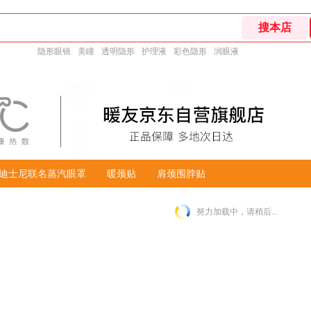
隐形眼镜
美瞳
透明隐形
护理液
彩色隐形
润眼液
迪士尼联名蒸汽眼罩
暖颈贴
肩颈围脖贴
努力加载中，请稍后...