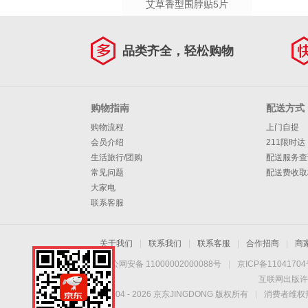
艾草香型围脖贴5片
品类齐全，轻松购物
购物指南
配送方式
购物流程
上门自提
会员介绍
211限时达
生活旅行/团购
配送服务查
常见问题
配送费收取
大家电
联系客服
关于我们
|
联系我们
|
联系客服
|
合作招商
|
商
京公网安备 11000002000088号
|
京ICP备1104170
互联网出版许
Copyright © 2004 -
2026
京东JINGDONG 版权所有
|
消费者维权热