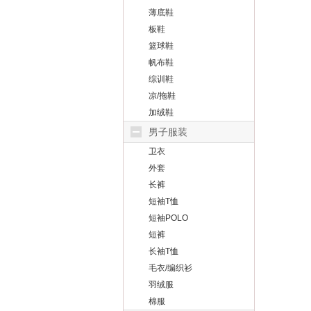
薄底鞋
板鞋
篮球鞋
帆布鞋
综训鞋
凉/拖鞋
加绒鞋
男子服装
卫衣
外套
长裤
短袖T恤
短袖POLO
短裤
长袖T恤
毛衣/编织衫
羽绒服
棉服