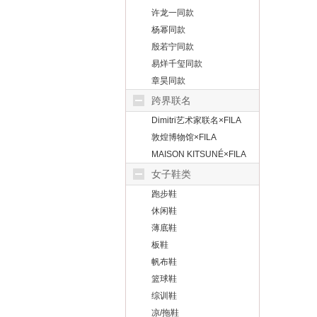
许龙一同款
杨幂同款
殷若宁同款
易烊千玺同款
章昊同款
跨界联名
Dimitri艺术家联名×FILA
敦煌博物馆×FILA
MAISON KITSUNÉ×FILA
女子鞋类
跑步鞋
休闲鞋
薄底鞋
板鞋
帆布鞋
篮球鞋
综训鞋
凉/拖鞋