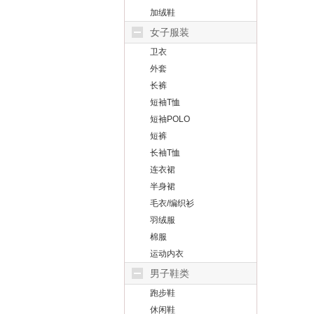
加绒鞋
女子服装
卫衣
外套
长裤
短袖T恤
短袖POLO
短裤
长袖T恤
连衣裙
半身裙
毛衣/编织衫
羽绒服
棉服
运动内衣
男子鞋类
跑步鞋
休闲鞋