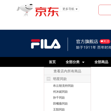
更多导航
服装城
食品
金融
首页
全部分类
全部商品
查看店内所有商品
明星同款
布云朝克特同款
何沐妮同款
孙千同款
田曦薇同款
王阳同款