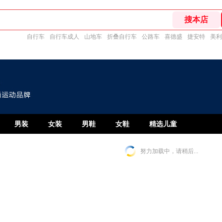
自行车
自行车成人
山地车
折叠自行车
公路车
喜德盛
捷安特
美利
男装
女装
男鞋
女鞋
精选儿童
努力加载中，请稍后...