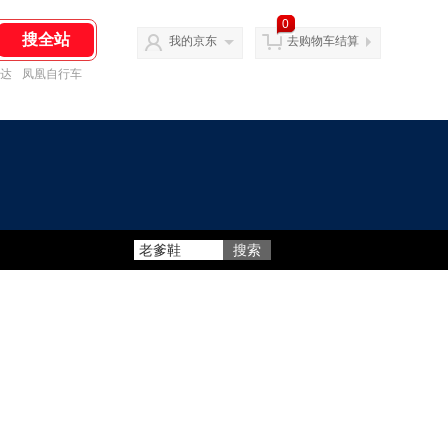
0
我的京东
去购物车结算
达
凤凰自行车