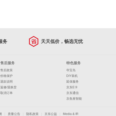
服务
天天低价，畅选无忧
售后服务
特色服务
售后政策
夺宝岛
价格保护
DIY装机
退款说明
延保服务
返修/退换货
京东E卡
取消订单
京东通信
京鱼座智能
测
|
质量公告
|
隐私政策
|
京东公益
|
Media & IR