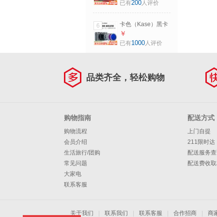
用卡色磁吸滤镜】
200
已有
人评价
CPL+ND8/64/1000+滤
大尺寸大口径滤镜
镜包【大师套装】
转小口径小尺寸镜
77mm
卡色（Kase）黑卡
6
头转接器 72mm镜
相机磁吸UV镜 ND
￥
头转77mm滤镜
减光镜 GND渐变镜
1000
已有
人评价
CPL偏振镜 适用于
索尼RX100黑卡M7
ZV1理光GR3佳能
品类齐全，轻松购物
G7X M6 磁吸镜头
盖（需配合磁吸滤
镜使用）
购物指南
配送方式
购物流程
上门自提
会员介绍
211限时达
生活旅行/团购
配送服务查
常见问题
配送费收取
大家电
联系客服
关于我们
|
联系我们
|
联系客服
|
合作招商
|
商