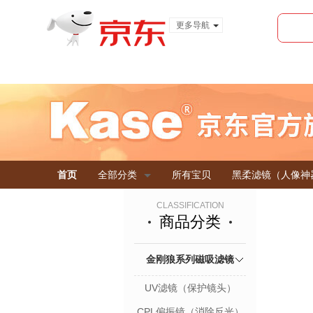
更多导航
服装城
食品
金融
首页
全部分类
所有宝贝
黑柔滤镜（人像神
CLASSIFICATION
商品分类
金刚狼系列磁吸滤镜
UV滤镜（保护镜头）
CPL偏振镜（消除反光）