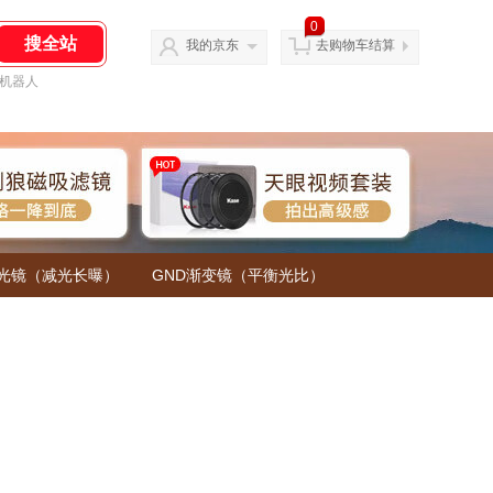
0
我的京东
去购物车结算
机器人
减光镜（减光长曝）
GND渐变镜（平衡光比）