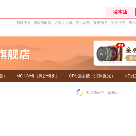
荣耀手表
360路由器
大疆无人机
腾讯听听
女神微单
智能音箱
腾讯
器）
MC UV镜（保护镜头）
CPL偏振镜（消除反光）
ND
努力加载中，请稍后...