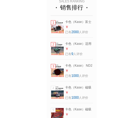
SALES RANKING
销售排行
卡色（Kase）富士
1
X100Vi滤镜 UV镜
￥
多层镀膜滤镜方形
2000
已有
人评价
遮光罩X100X
X100F X100V
卡色（Kase）适用
2
X100T高清低反射
DJI 大疆 Osmo
￥
相机镜头保护镜 磁
Pocket4 P滤镜 口
9
已有
人评价
吸滤镜MCUV
袋云台相机 UV镜
Ⅲ【银色】
黑柔镜 CPL偏振镜
卡色（Kase） ND2
3
ND减光镜 适用
代减光镜 B270圆形
￥
pocket4P 【可调
减光镜 中灰密度镜
1000
已有
人评价
ND1.5-5】【防过
多层镀膜 不色偏防
曝1-5档】
水风光摄影长曝利
卡色（Kase）磁吸
4
器滤镜富士佳能尼
套装滤镜套装
￥
康 ND64(减6档）
MCUV镜 CPL ND8
1000
已有
人评价
82mm
64 1000 GND0.9减
光镜 相机偏振镜
卡色（Kase）磁吸
5
GND渐变灰镜金刚
滤镜转接环【只适
￥
狼炫彩二代