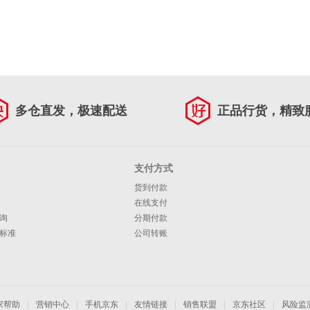
多仓直发，极速配送
正品行货，精致
支付方式
货到付款
在线支付
询
分期付款
标准
公司转账
家帮助
|
营销中心
|
手机京东
|
友情链接
|
销售联盟
|
京东社区
|
风险监