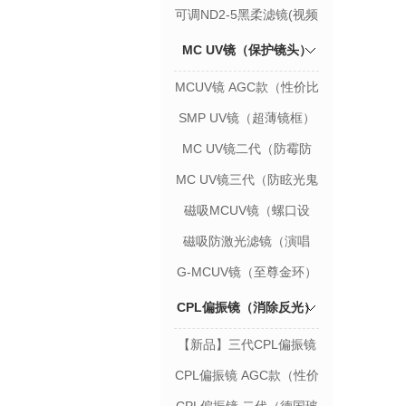
款）
可调ND2-5黑柔滤镜(视频
利器)
MC UV镜（保护镜头）
MCUV镜 AGC款（性价比
款）
SMP UV镜（超薄镜框）
MC UV镜二代（防霉防
污）
MC UV镜三代（防眩光鬼
影）
磁吸MCUV镜（螺口设
计）
磁吸防激光滤镜（演唱
会）
G-MCUV镜（至尊金环）
CPL偏振镜（消除反光）
【新品】三代CPL偏振镜
CPL偏振镜 AGC款（性价
比款）