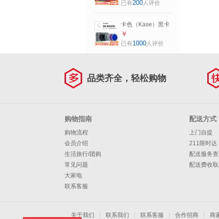
用卡色磁吸滤镜】
200
已有
人评价
CPL+ND8/64/1000+滤
大尺寸大口径滤镜
镜包【大师套装】
转小口径小尺寸镜
77mm
卡色（Kase）黑卡
6
头转接器 72mm镜
相机磁吸UV镜 ND
￥
头转77mm滤镜
减光镜 GND渐变镜
1000
已有
人评价
CPL偏振镜 适用于
索尼RX100黑卡M7
ZV1理光GR3佳能
品类齐全，轻松购物
G7X M6 磁吸镜头
盖（需配合磁吸滤
镜使用）
购物指南
配送方式
购物流程
上门自提
会员介绍
211限时达
生活旅行/团购
配送服务查
常见问题
配送费收取
大家电
联系客服
关于我们
|
联系我们
|
联系客服
|
合作招商
|
商