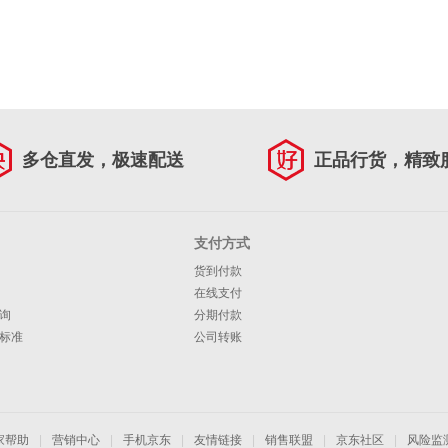
多仓直发，极速配送
正品行货，精致
支付方式
货到付款
在线支付
询
分期付款
标准
公司转账
家帮助
|
营销中心
|
手机京东
|
友情链接
|
销售联盟
|
京东社区
|
风险监