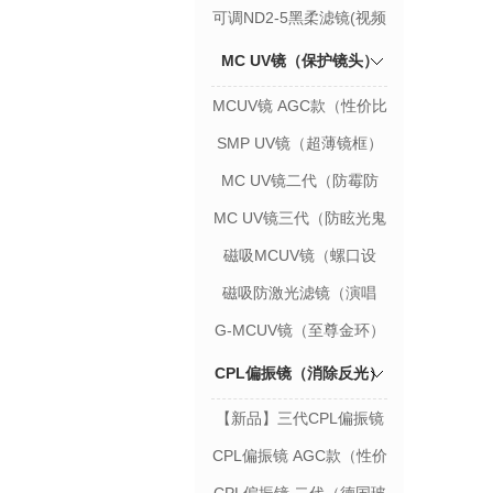
款）
可调ND2-5黑柔滤镜(视频
利器)
MC UV镜（保护镜头）
MCUV镜 AGC款（性价比
款）
SMP UV镜（超薄镜框）
MC UV镜二代（防霉防
污）
MC UV镜三代（防眩光鬼
影）
磁吸MCUV镜（螺口设
计）
磁吸防激光滤镜（演唱
会）
G-MCUV镜（至尊金环）
CPL偏振镜（消除反光）
【新品】三代CPL偏振镜
CPL偏振镜 AGC款（性价
比款）