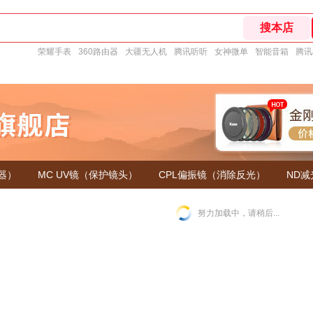
荣耀手表
360路由器
大疆无人机
腾讯听听
女神微单
智能音箱
腾讯
器）
MC UV镜（保护镜头）
CPL偏振镜（消除反光）
ND
努力加载中，请稍后...