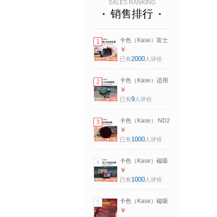
SALES RANKING
销售排行
卡色（Kase）富士
1
X100Vi滤镜 UV镜
￥
多层镀膜滤镜方形
2000
已有
人评价
遮光罩X100X
X100F X100V
卡色（Kase）适用
2
X100T高清低反射
DJI 大疆 Osmo
￥
相机镜头保护镜 磁
Pocket4 P滤镜 口
9
已有
人评价
吸滤镜MCUV
袋云台相机 UV镜
Ⅲ【银色】
黑柔镜 CPL偏振镜
卡色（Kase） ND2
3
ND减光镜 适用
代减光镜 B270圆形
￥
pocket4P 【可调
减光镜 中灰密度镜
1000
已有
人评价
ND1.5-5】【防过
多层镀膜 不色偏防
曝1-5档】
水风光摄影长曝利
卡色（Kase）磁吸
4
器滤镜富士佳能尼
套装滤镜套装
￥
康 ND64(减6档）
MCUV镜 CPL ND8
1000
已有
人评价
82mm
64 1000 GND0.9减
光镜 相机偏振镜
卡色（Kase）磁吸
5
GND渐变灰镜金刚
滤镜转接环【只适
￥
狼炫彩二代