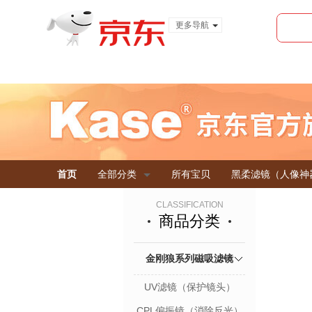
更多导航
服装城
食品
金融
首页
全部分类
所有宝贝
黑柔滤镜（人像神
CLASSIFICATION
商品分类
金刚狼系列磁吸滤镜
UV滤镜（保护镜头）
CPL偏振镜（消除反光）