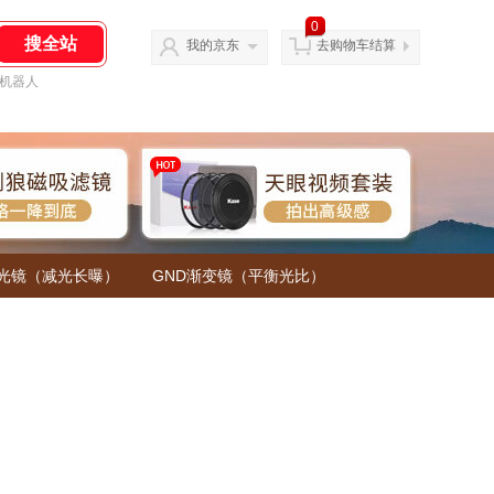
0
我的京东
去购物车结算
机器人
减光镜（减光长曝）
GND渐变镜（平衡光比）