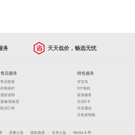
服务
天天低价，畅选无忧
售后服务
特色服务
售后政策
夺宝岛
价格保护
DIY装机
退款说明
延保服务
返修/退换货
京东E卡
取消订单
京东通信
京鱼座智能
测
|
质量公告
|
隐私政策
|
京东公益
|
Media & IR