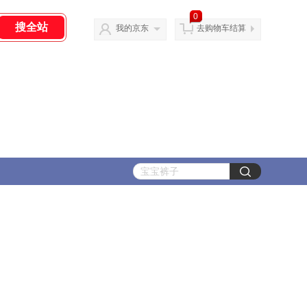
0
我的京东
去购物车结算