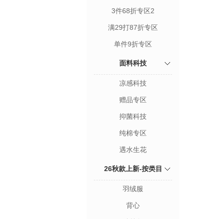
3件68折专区2
满29打87折专区
单件9折专区
面料科技
凉感科技
赠品专区
抑菌科技
纯棉专区
遇水生花
26秋款上新-按类目
羽绒服
背心