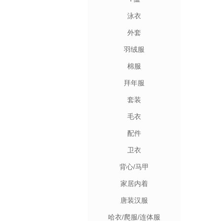
泳衣
外套
羽绒服
棉服
拜年服
套装
毛衣
配件
卫衣
背心/马甲
家居内着
唐装汉服
哈衣/爬服/连体服