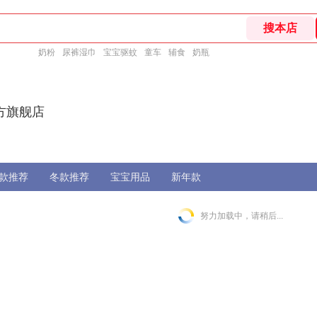
奶粉
尿裤湿巾
宝宝驱蚊
童车
辅食
奶瓶
方旗舰店
款推荐
冬款推荐
宝宝用品
新年款
努力加载中，请稍后...