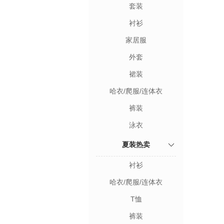
套装
衬衫
家居服
外套
裙装
哈衣/爬服/连体衣
裤装
泳衣
夏装热卖
衬衫
哈衣/爬服/连体衣
T恤
裤装