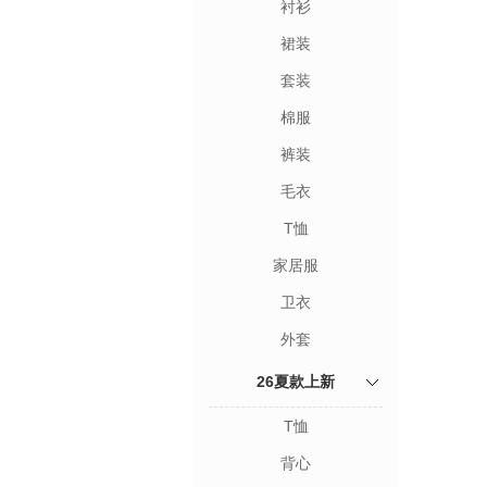
衬衫
裙装
套装
棉服
裤装
毛衣
T恤
家居服
卫衣
外套
26夏款上新
T恤
背心