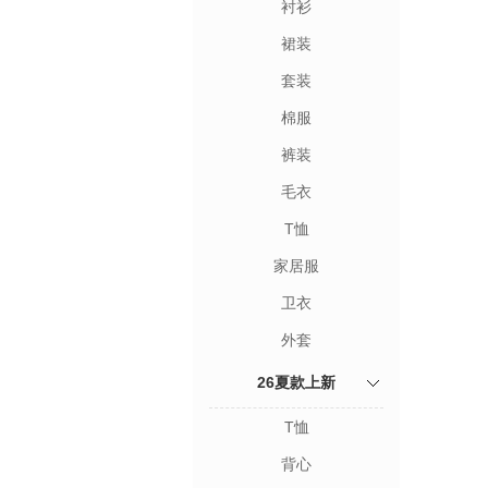
衬衫
裙装
套装
棉服
裤装
毛衣
T恤
家居服
卫衣
外套
26夏款上新
T恤
背心