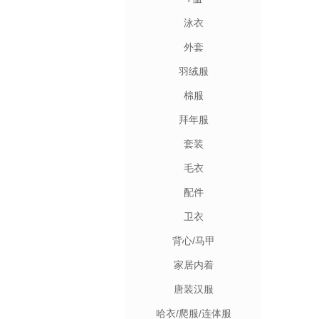
泳衣
外套
羽绒服
棉服
拜年服
套装
毛衣
配件
卫衣
背心/马甲
家居内着
唐装汉服
哈衣/爬服/连体服