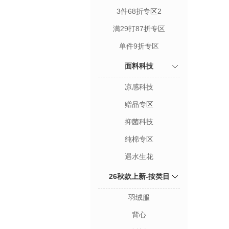
3件68折专区2
满29打87折专区
单件9折专区
面料科技
凉感科技
赠品专区
抑菌科技
纯棉专区
遇水生花
26秋款上新-按类目
羽绒服
背心