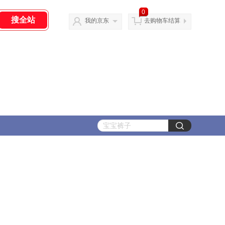
0
我的京东
去购物车结算