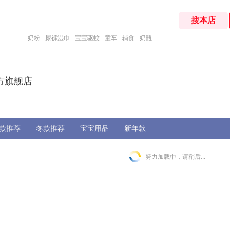
奶粉
尿裤湿巾
宝宝驱蚊
童车
辅食
奶瓶
方旗舰店
款推荐
冬款推荐
宝宝用品
新年款
努力加载中，请稍后...