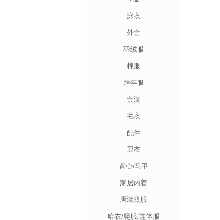
泳衣
外套
羽绒服
棉服
拜年服
套装
毛衣
配件
卫衣
背心/马甲
家居内着
唐装汉服
哈衣/爬服/连体服