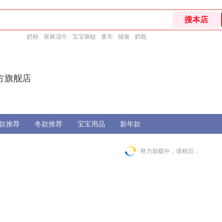
奶粉
尿裤湿巾
宝宝驱蚊
童车
辅食
奶瓶
方旗舰店
款推荐
冬款推荐
宝宝用品
新年款
努力加载中，请稍后...