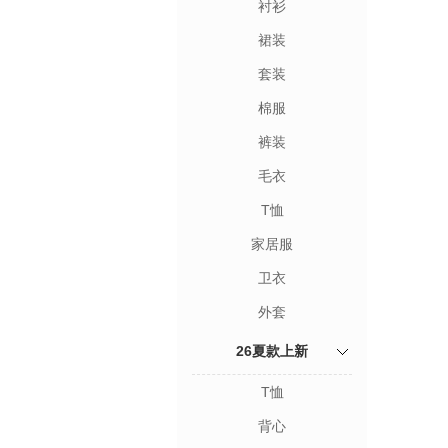
衬衫
裙装
套装
棉服
裤装
毛衣
T恤
家居服
卫衣
外套
26夏款上新
T恤
背心