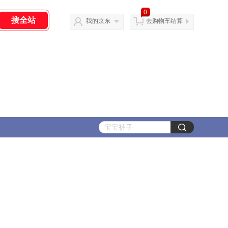
0
我的京东
去购物车结算