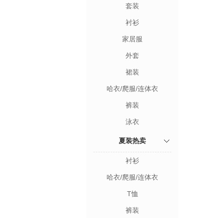
套装
衬衫
家居服
外套
裙装
哈衣/爬服/连体衣
裤装
泳衣
夏装热卖
衬衫
哈衣/爬服/连体衣
T恤
裤装