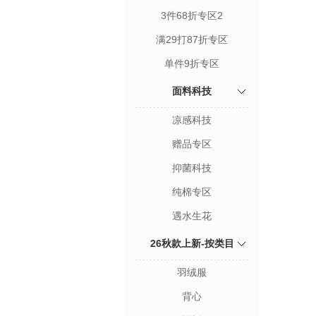
3件68折专区2
满29打87折专区
单件9折专区
面料科技
凉感科技
赠品专区
抑菌科技
纯棉专区
遇水生花
26秋款上新-按类目
羽绒服
背心