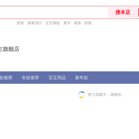
奶粉
尿裤湿巾
宝宝驱蚊
童车
辅食
奶瓶
方旗舰店
款推荐
冬款推荐
宝宝用品
新年款
努力加载中，请稍后...