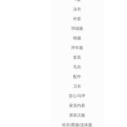
泳衣
外套
羽绒服
棉服
拜年服
套装
毛衣
配件
卫衣
背心/马甲
家居内着
唐装汉服
哈衣/爬服/连体服