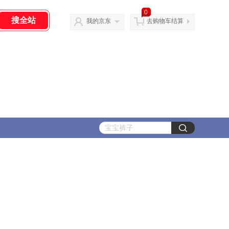
0
我的京东
去购物车结算