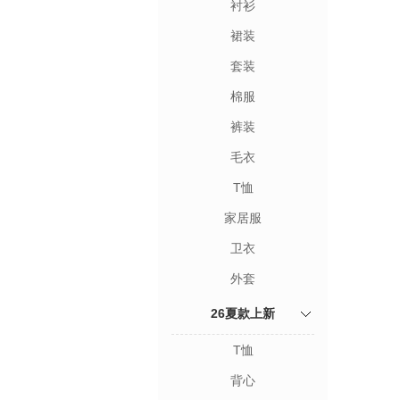
衬衫
裙装
套装
棉服
裤装
毛衣
T恤
家居服
卫衣
外套
26夏款上新
T恤
背心