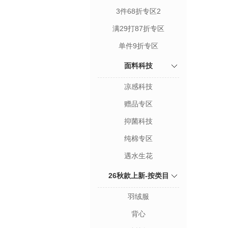
3件68折专区2
满29打87折专区
单件9折专区
面料科技
凉感科技
赠品专区
抑菌科技
纯棉专区
遇水生花
26秋款上新-按类目
羽绒服
背心