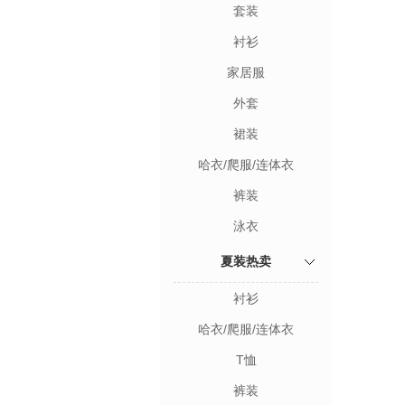
套装
衬衫
家居服
外套
裙装
哈衣/爬服/连体衣
裤装
泳衣
夏装热卖
衬衫
哈衣/爬服/连体衣
T恤
裤装