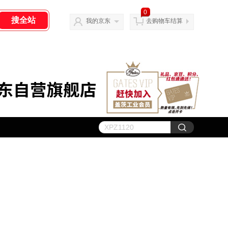
0
我的京东
去购物车结算