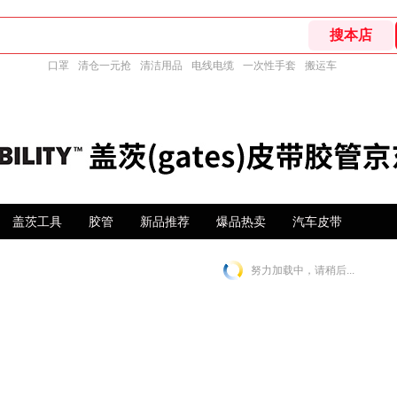
口罩
清仓一元抢
清洁用品
电线电缆
一次性手套
搬运车
盖茨工具
胶管
新品推荐
爆品热卖
汽车皮带
努力加载中，请稍后...