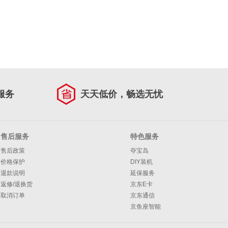
服务
天天低价，畅选无忧
售后服务
特色服务
售后政策
夺宝岛
价格保护
DIY装机
退款说明
延保服务
返修/退换货
京东E卡
取消订单
京东通信
京鱼座智能