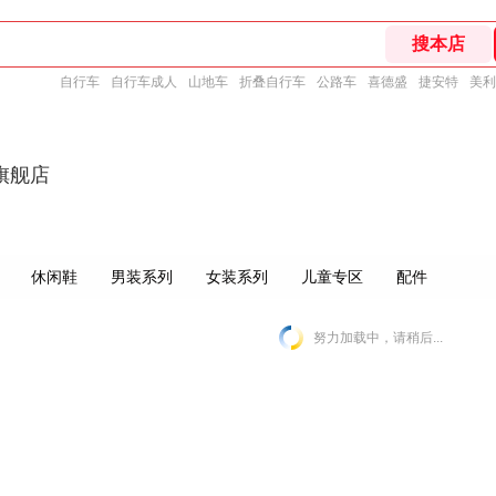
自行车
自行车成人
山地车
折叠自行车
公路车
喜德盛
捷安特
美利
旗舰店
休闲鞋
男装系列
女装系列
儿童专区
配件
努力加载中，请稍后...