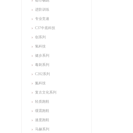
都市畅跑
进阶训练
专业竞速
C37中底科技
创系列
氢科技
健步系列
毒刺系列
C202系列
氮科技
复古文化系列
轻质跑鞋
缓震跑鞋
速度跑鞋
马赫系列