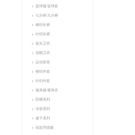
篮球服/篮球套
七分裤/九分裤
梭织长裤
针织长裤
套头卫衣
连帽卫衣
运动套装
梭织外套
针织外套
健身服/紧身衣
防晒系列
冰肤系列
速干系列
短款羽绒服