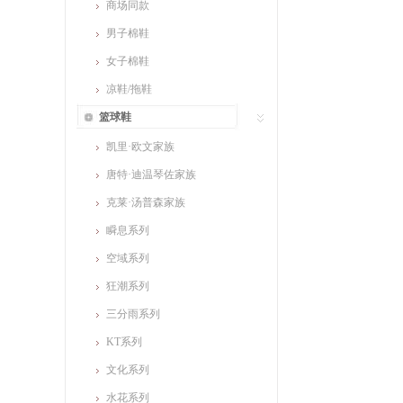
商场同款
男子棉鞋
女子棉鞋
凉鞋/拖鞋
篮球鞋
凯里·欧文家族
唐特·迪温琴佐家族
克莱·汤普森家族
瞬息系列
空域系列
狂潮系列
三分雨系列
KT系列
文化系列
水花系列