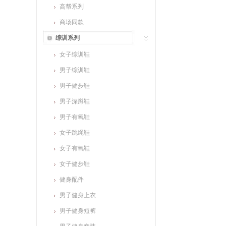
高帮系列
商场同款
综训系列
女子综训鞋
男子综训鞋
男子健步鞋
男子深蹲鞋
男子有氧鞋
女子跳绳鞋
女子有氧鞋
女子健步鞋
健身配件
男子健身上衣
男子健身短裤