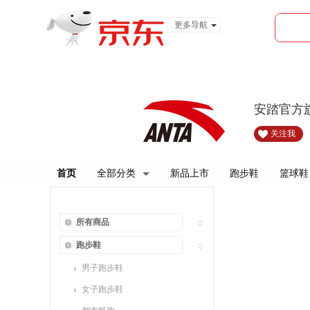
更多导航
服装城
食品
金融
安踏官方
关注我
首页
全部分类
新品上市
跑步鞋
篮球鞋
商品分类
所有商品
跑步鞋
男子跑步鞋
女子跑步鞋