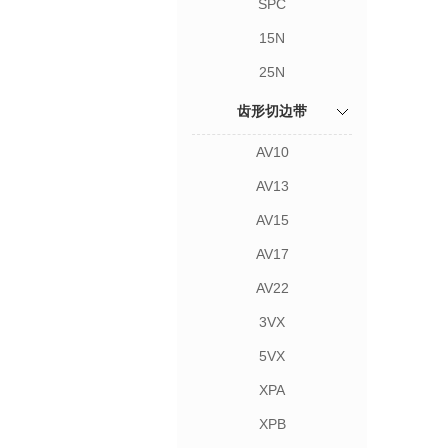
SPC
15N
25N
齿形切边带
AV10
AV13
AV15
AV17
AV22
3VX
5VX
XPA
XPB