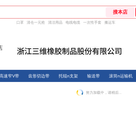
口罩
清仓一元抢
清洁用品
电线电缆
一次性手套
搬运车
店
高速窄V带
齿形切边带
托辊n支架
输送带
滚筒n运输机
努力加载中，请稍后...