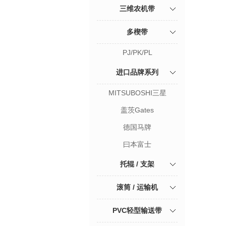
三维农机带
多楔带
PJ/PK/PL
进口品牌系列
MITSUBOSHI三星
盖茨Gates
德国马牌
曰本富士
托辊 / 支架
滚筒 / 运输机
PVC轻型输送带