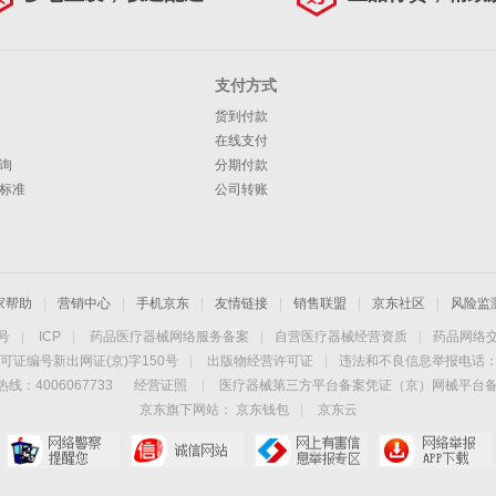
支付方式
货到付款
在线支付
询
分期付款
标准
公司转账
家帮助
|
营销中心
|
手机京东
|
友情链接
|
销售联盟
|
京东社区
|
风险监
4号
|
ICP
|
药品医疗器械网络服务备案
|
自营医疗器械经营资质
|
药品网络
可证编号新出网证(京)字150号
|
出版物经营许可证
|
违法和不良信息举报电话：40
线：4006067733
经营证照
|
医疗器械第三方平台备案凭证（京）网械平台备字（
京东旗下网站：
京东钱包
|
京东云