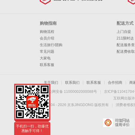
购物指南
配送方式
购物流程
上门自提
会员介绍
211限时达
生活旅行/团购
配送服务查
常见问题
配送费收取
大家电
联系客服
关于我们
|
联系我们
|
联系客服
|
合作招商
|
商
京公网安备 11000002000088号
|
京ICP备1104170
互联网出版许
Copyright © 2004 -
2026
京东JINGDONG 版权所有
|
消费者维权热
手机扫一扫，劲爆优
惠触手可得！
手机扫一扫，劲爆优