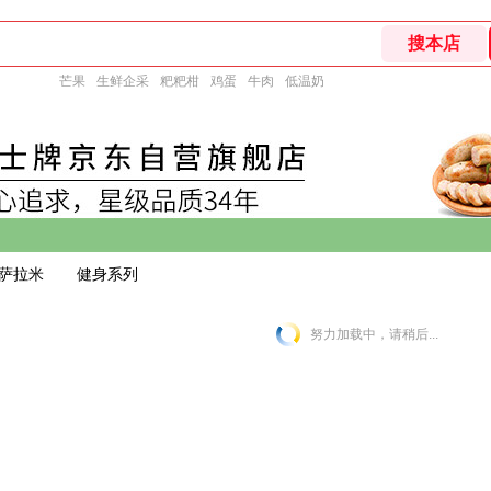
芒果
生鲜企采
粑粑柑
鸡蛋
牛肉
低温奶
萨拉米
健身系列
努力加载中，请稍后...