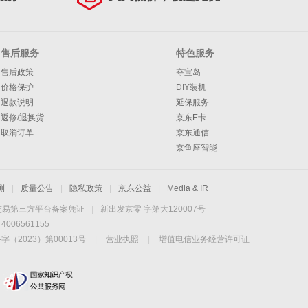
售后服务
特色服务
售后政策
夺宝岛
价格保护
DIY装机
退款说明
延保服务
返修/退换货
京东E卡
取消订单
京东通信
京鱼座智能
测
|
质量公告
|
隐私政策
|
京东公益
|
Media & IR
交易第三方平台备案凭证
|
新出发京零 字第大120007号
06561155
2023）第00013号
|
营业执照
|
增值电信业务经营许可证