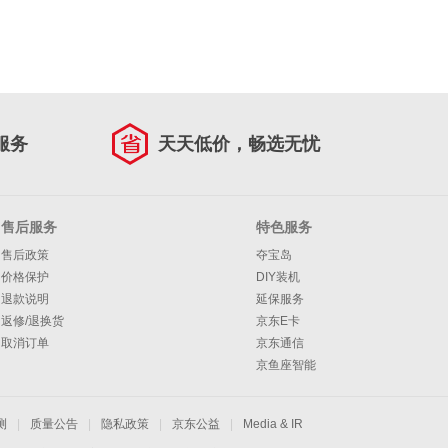
服务
天天低价，畅选无忧
售后服务
特色服务
售后政策
夺宝岛
价格保护
DIY装机
退款说明
延保服务
返修/退换货
京东E卡
取消订单
京东通信
京鱼座智能
测
|
质量公告
|
隐私政策
|
京东公益
|
Media & IR