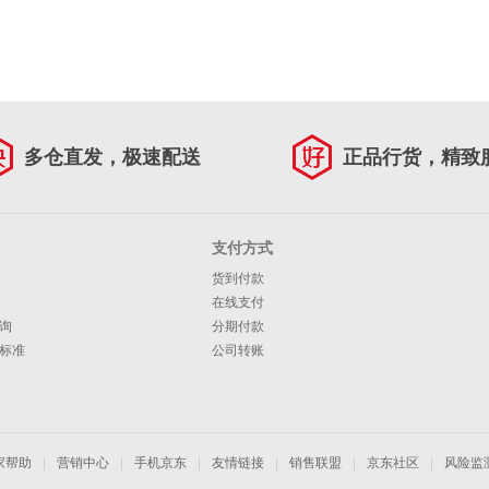
多仓直发，极速配送
正品行货，精致
支付方式
货到付款
在线支付
询
分期付款
标准
公司转账
家帮助
|
营销中心
|
手机京东
|
友情链接
|
销售联盟
|
京东社区
|
风险监