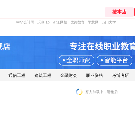
中华会计网
玩创lab
沪江网校
优路教育
学慧网
万门大学
通信工程
建筑工程
金融财会
职业资格
考博考研
努力加载中，请稍后...