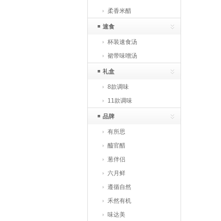
柔香米醋
速食
杯装速食汤
裙带味噌汤
礼盒
8款调味
11款调味
品牌
有所思
醯官醋
葱伴侣
六月鲜
遵循自然
禾然有机
味达美