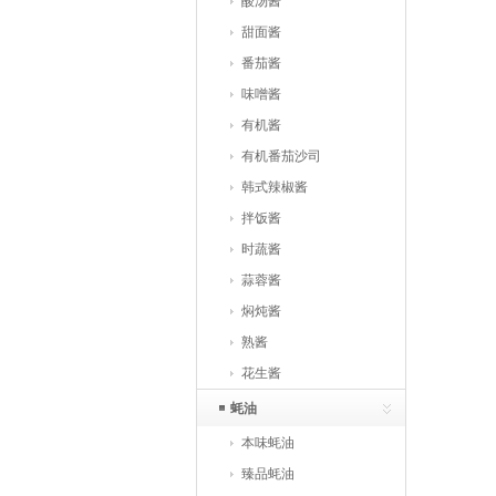
酸汤酱
甜面酱
番茄酱
味噌酱
有机酱
有机番茄沙司
韩式辣椒酱
拌饭酱
时蔬酱
蒜蓉酱
焖炖酱
熟酱
花生酱
蚝油
本味蚝油
臻品蚝油