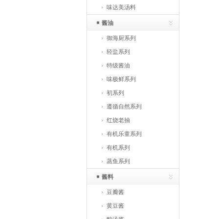
味达美汤料
酱油
御海厨系列
轻盐系列
特级酱油
味极鲜系列
初系列
遵循自然系列
红烧老抽
有机乐童系列
有机系列
蒸鱼系列
酱料
豆瓣酱
黄豆酱