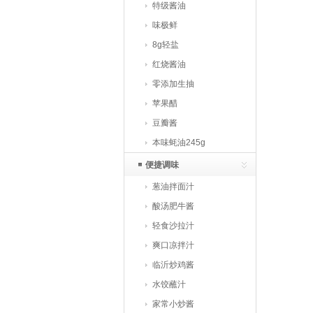
特级酱油
味极鲜
8g轻盐
红烧酱油
零添加生抽
苹果醋
豆瓣酱
本味蚝油245g
便捷调味
葱油拌面汁
酸汤肥牛酱
轻食沙拉汁
爽口凉拌汁
临沂炒鸡酱
水饺蘸汁
家常小炒酱