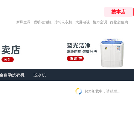
新风空调
聪明油烟机
冰箱洗衣机
大屏电视
格力空调
好物超值购
全自动洗衣机
脱水机
努力加载中，请稍后...