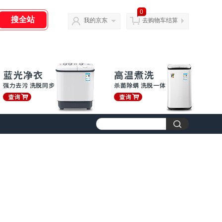
0
我的京东
去购物车结算