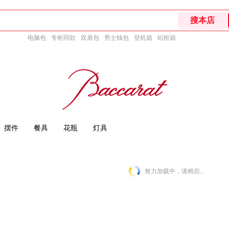
电脑包
专柜同款
双肩包
男士钱包
登机箱
铝框箱
摆件
餐具
花瓶
灯具
努力加载中，请稍后...