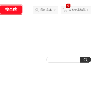
0
我的京东
去购物车结算