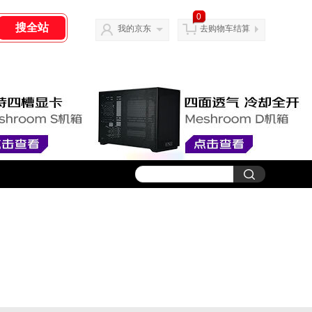
0
我的京东
去购物车结算