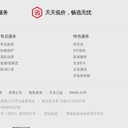
服务
天天低价，畅选无忧
售后服务
特色服务
售后政策
夺宝岛
价格保护
DIY装机
退款说明
延保服务
返修/退换货
京东E卡
取消订单
京东通信
京鱼座智能
测
|
质量公告
|
隐私政策
|
京东公益
|
Media & IR
交易第三方平台备案凭证
|
新出发京零 字第大120007号
06561155
2023）第00013号
|
营业执照
|
增值电信业务经营许可证