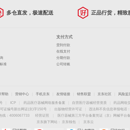
多仓直发，极速配送
正品行货，精致
支付方式
货到付款
在线支付
询
分期付款
标准
公司转账
家帮助
|
营销中心
|
手机京东
|
友情链接
|
销售联盟
|
京东社区
|
风险监
4号
|
ICP
|
药品医疗器械网络服务备案
|
自营医疗器械经营资质
|
药品网络
可证编号新出网证(京)字150号
|
出版物经营许可证
|
违法和不良信息举报电话：40
线：4006067733
经营证照
|
医疗器械第三方平台备案凭证（京）网械平台备字（
京东旗下网站：
京东钱包
|
京东云