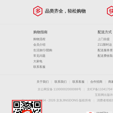
品类齐全，轻松购物
购物指南
配送方式
购物流程
上门自提
会员介绍
211限时达
生活旅行/团购
配送服务查
常见问题
配送费收取
大家电
联系客服
关于我们
|
联系我们
|
联系客服
|
合作招商
|
商
京公网安备 11000002000088号
|
京ICP备1104170
互联网出版许
Copyright © 2004 -
2026
京东JINGDONG 版权所有
|
消费者维权热