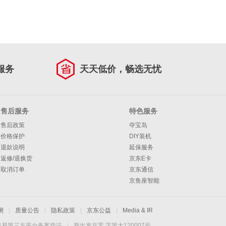
服务
天天低价，畅选无忧
售后服务
特色服务
售后政策
夺宝岛
价格保护
DIY装机
退款说明
延保服务
返修/退换货
京东E卡
取消订单
京东通信
京鱼座智能
测
|
质量公告
|
隐私政策
|
京东公益
|
Media & IR
交易第三方平台备案凭证
|
新出发京零 字第大120007号