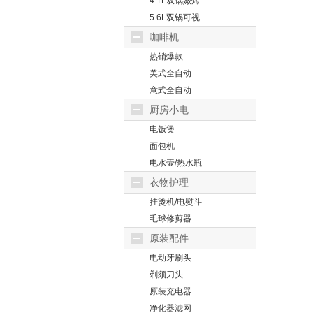
4.1L双锅嫩烤
5.6L双锅可视
咖啡机
热销爆款
美式全自动
意式全自动
厨房小电
电饭煲
面包机
电水壶/热水瓶
衣物护理
挂烫机/电熨斗
毛球修剪器
原装配件
电动牙刷头
剃须刀头
原装充电器
净化器滤网