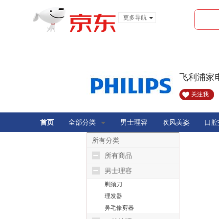
更多导航
服装城
食品
金融
飞利浦家
关注我
首页
全部分类
男士理容
吹风美姿
口腔
所有分类
所有商品
男士理容
剃须刀
理发器
鼻毛修剪器