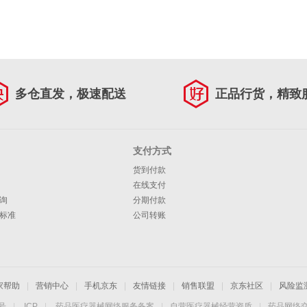
多仓直发，极速配送
正品行货，精致
支付方式
货到付款
在线支付
询
分期付款
标准
公司转账
家帮助
|
营销中心
|
手机京东
|
友情链接
|
销售联盟
|
京东社区
|
风险监
4号
|
ICP
|
药品医疗器械网络服务备案
|
自营医疗器械经营资质
|
药品网络