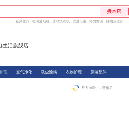
新风空调
聪明油烟机
冰箱洗衣机
大屏电视
格力空调
好物超值购
电生活旗舰店
护理
空气净化
吸尘除螨
衣物护理
原装配件
努力加载中，请稍后...