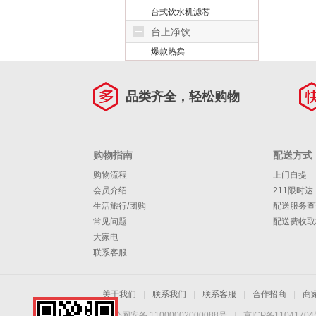
台式饮水机滤芯
台上净饮
爆款热卖
品类齐全，轻松购物
购物指南
配送方式
购物流程
上门自提
会员介绍
211限时达
生活旅行/团购
配送服务查
常见问题
配送费收取
大家电
联系客服
关于我们
|
联系我们
|
联系客服
|
合作招商
|
商
京公网安备 11000002000088号
|
京ICP备1104170