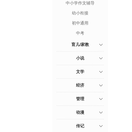
中小学作文辅导
幼小衔接
初中通用
中考
育儿/家教
小说
文学
经济
管理
动漫
传记