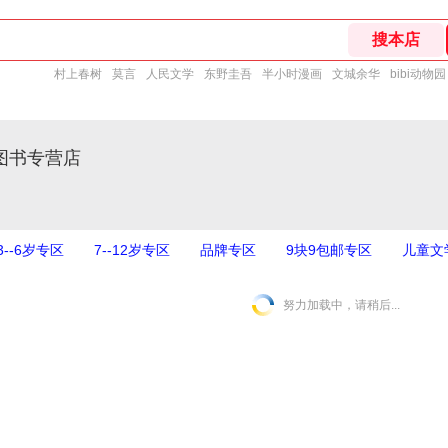
村上春树
莫言
人民文学
东野圭吾
半小时漫画
文城余华
bibi动物园
图书专营店
3--6岁专区
7--12岁专区
品牌专区
9块9包邮专区
儿童文
努力加载中，请稍后...