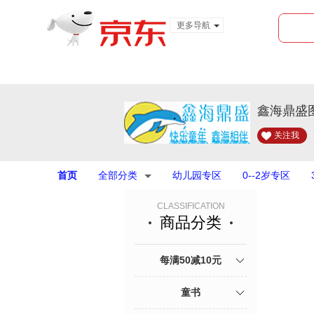
更多导航
服装城
食品
金融
鑫海鼎盛
关注我
首页
全部分类
幼儿园专区
0--2岁专区
CLASSIFICATION
商品分类
每满50减10元
童书