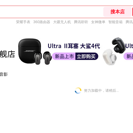
荣耀手表
360路由器
大疆无人机
腾讯听听
女神微单
智能音箱
腾讯
音影
努力加载中，请稍后...