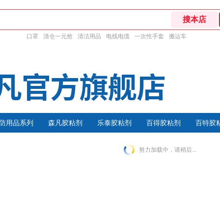
口罩
清仓一元抢
清洁用品
电线电缆
一次性手套
搬运车
防用品系列
森凡胶粘剂
乐泰胶粘剂
百得胶粘剂
百特胶
努力加载中，请稍后...