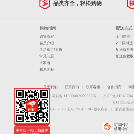
品类齐全，轻松购物
购物指南
配送方式
购物流程
上门自提
会员介绍
211限时达
生活旅行/团购
配送服务查
常见问题
配送费收取
大家电
联系客服
关于我们
|
联系我们
|
联系客服
|
合作招商
|
商
京公网安备 11000002000088号
|
京ICP备1104170
互联网出版许
Copyright © 2004 -
2026
京东JINGDONG 版权所有
|
消费者维权热
手机扫一扫，劲爆优
惠触手可得！
手机扫一扫，劲爆优