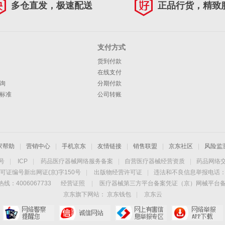
多仓直发，极速配送
正品行货，精致
支付方式
货到付款
在线支付
询
分期付款
标准
公司转账
家帮助
|
营销中心
|
手机京东
|
友情链接
|
销售联盟
|
京东社区
|
风险监
4号
|
ICP
|
药品医疗器械网络服务备案
|
自营医疗器械经营资质
|
药品网络
可证编号新出网证(京)字150号
|
出版物经营许可证
|
违法和不良信息举报电话：40
线：4006067733
经营证照
|
医疗器械第三方平台备案凭证（京）网械平台备字（
京东旗下网站：
京东钱包
|
京东云