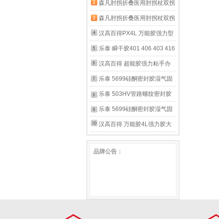
腋下拐杖 手臂式拐杖骨折医
森凡肘拐折叠医用肘拐杖双拐
用康复年轻人拐杖 走路辅助
腋下拐杖 手臂式拐杖骨折医
森凡肘拐折叠医用肘拐杖双拐
器助行器训练走路 樱花粉 折
用康复年轻人拐杖 走路辅助
腋下拐杖 手臂式拐杖骨折医
汉高百得PX4L 万能胶强力型
叠成人单根 送单脚（身高
器助行器训练走路 樱花粉 折
用康复年轻人拐杖 走路辅助
4L大桶罐装环保木工胶 万能
乐泰 瞬干胶401 406 403 416
145-185） 10档高度伸缩调
叠成人一对送单脚 身高145-
器助行器训练走路 典雅黑 折
胶水强力粘家居装饰地板木材
498 414 454 460 480 495
汉高百得 超能胶强力粘手办
节
185cm 10档高度伸缩调节
叠成人单根 送单脚（身高
金属塑料修补胶 PX4L 4L
435 424 低粘度 塑料橡塑橡
胶水快干强力粘鞋皮革陶瓷玻
乐泰 5699硅酮密封胶湿气固
145-185） 10档高度伸缩调
胶 20g
璃金属塑料橡胶DIY手工饰品
化耐油 金属零件修补剂塑料
乐泰 503HV管路螺纹密封胶
节
玩具模型摆件修补胶 12卡装
机加工铸造金属外壳变速箱刚
半液状抗环境 自动点胶应用
乐泰 5699硅酮密封胶湿气固
PSK12CT-2 PSK12CT-2
性法兰密封 300ml 5699
有弹性紧贴密封胶粘接螺旋直
化耐油 金属零件修补剂塑料
汉高百得 万能胶4L强力胶大
螺紋密封胶 2KG 503HV
机加工铸造金属外壳变速箱刚
桶装罐装 万能胶水强力粘灌
品牌公告：
性法兰密封 95g 5699
封材料密封胶环保木工胶 金
属塑料木材鞋用修补胶 4L 耐
高温型