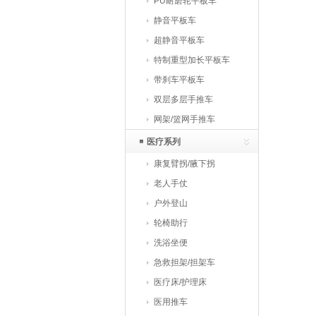
PU耐磨轮平板车
静音平板车
超静音平板车
特制重型加长平板车
带刹车平板车
双层多层手推车
网架/篮网手推车
医疗系列
康复臂拐/腋下拐
老人手仗
户外登山
轮椅助行
洗浴坐便
急救担架/担架车
医疗床/护理床
医用推车