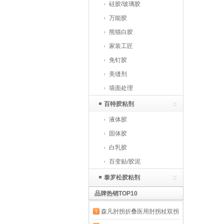
硅胶/玻璃胶
万能胶
熊猫白胶
家装工匠
免钉胶
美缝剂
墙面处理
百特胶粘剂
液体胶
固体胶
白乳胶
百变贴/胶泥
泰罗松胶粘剂
品牌热销TOP10
森凡肘拐折叠医用肘拐杖双拐