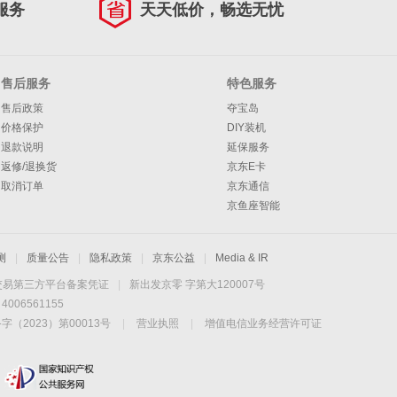
服务
天天低价，畅选无忧
售后服务
特色服务
售后政策
夺宝岛
价格保护
DIY装机
退款说明
延保服务
返修/退换货
京东E卡
取消订单
京东通信
京鱼座智能
测
|
质量公告
|
隐私政策
|
京东公益
|
Media & IR
交易第三方平台备案凭证
|
新出发京零 字第大120007号
06561155
2023）第00013号
|
营业执照
|
增值电信业务经营许可证