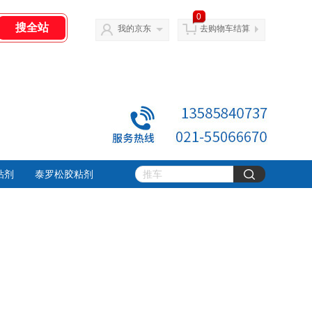
0
我的京东
去购物车结算
粘剂
泰罗松胶粘剂