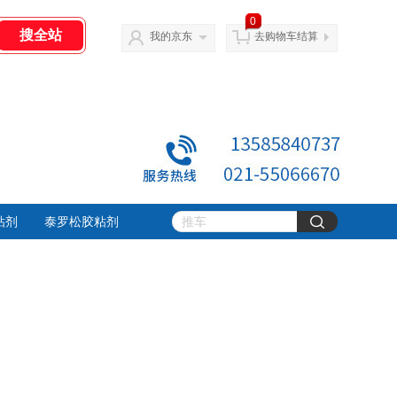
0
我的京东
去购物车结算
粘剂
泰罗松胶粘剂