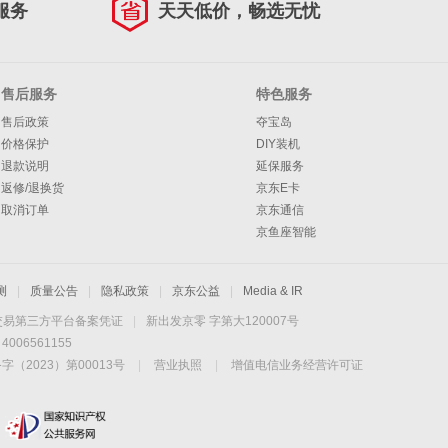
服务
天天低价，畅选无忧
售后服务
特色服务
售后政策
夺宝岛
价格保护
DIY装机
退款说明
延保服务
返修/退换货
京东E卡
取消订单
京东通信
京鱼座智能
测
|
质量公告
|
隐私政策
|
京东公益
|
Media & IR
交易第三方平台备案凭证
|
新出发京零 字第大120007号
06561155
2023）第00013号
|
营业执照
|
增值电信业务经营许可证