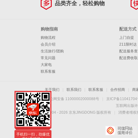
品类齐全，轻松购物
购物指南
配送方式
购物流程
上门自提
会员介绍
211限时达
生活旅行/团购
配送服务查
常见问题
配送费收取
大家电
联系客服
关于我们
|
联系我们
|
联系客服
|
合作招商
|
商
京公网安备 11000002000088号
|
京ICP备1104170
互联网出版许
Copyright © 2004 -
2026
京东JINGDONG 版权所有
|
消费者维权热
手机扫一扫，劲爆优
惠触手可得！
手机扫一扫，劲爆优