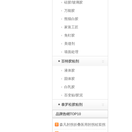
硅胶/玻璃胶
万能胶
熊猫白胶
家装工匠
免钉胶
美缝剂
墙面处理
百特胶粘剂
液体胶
固体胶
白乳胶
百变贴/胶泥
泰罗松胶粘剂
品牌热销TOP10
森凡肘拐折叠医用肘拐杖双拐