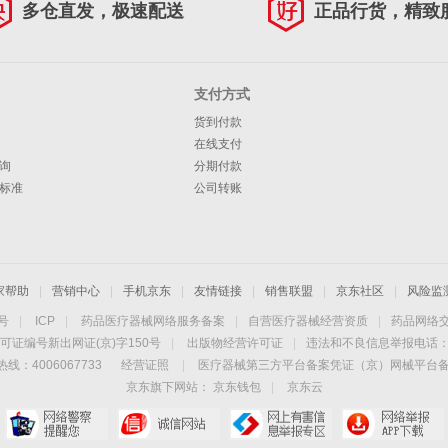
多仓直发，极速配送
正品行货，精致
支付方式
货到付款
在线支付
询
分期付款
标准
公司转账
家帮助
|
营销中心
|
手机京东
|
友情链接
|
销售联盟
|
京东社区
|
风险监
4号
|
ICP
|
药品医疗器械网络服务备案
|
自营医疗器械经营资质
|
药品网络
可证编号新出网证(京)字150号
|
出版物经营许可证
|
违法和不良信息举报电话：40
线：4006067733
经营证照
|
医疗器械第三方平台备案凭证（京）网械平台备字（
京东旗下网站：
京东钱包
|
京东云