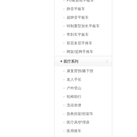
PU耐磨轮平板车
静音平板车
超静音平板车
特制重型加长平板车
带刹车平板车
双层多层手推车
网架/篮网手推车
医疗系列
康复臂拐/腋下拐
老人手仗
户外登山
轮椅助行
洗浴坐便
急救担架/担架车
医疗床/护理床
医用推车