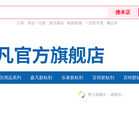
口罩
清仓一元抢
清洁用品
电线电缆
一次性手套
搬运车
防用品系列
森凡胶粘剂
乐泰胶粘剂
百得胶粘剂
百特胶
努力加载中，请稍后...