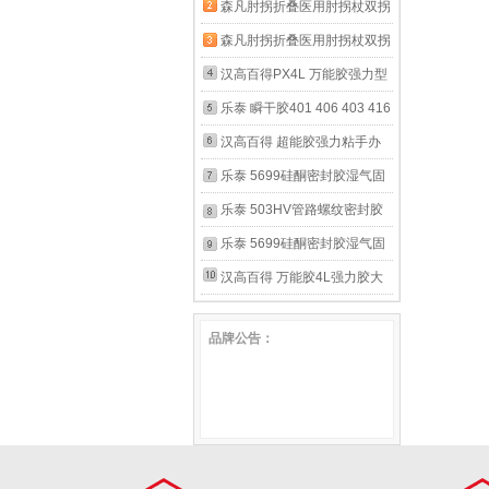
腋下拐杖 手臂式拐杖骨折医
森凡肘拐折叠医用肘拐杖双拐
用康复年轻人拐杖 走路辅助
腋下拐杖 手臂式拐杖骨折医
森凡肘拐折叠医用肘拐杖双拐
器助行器训练走路 樱花粉 折
用康复年轻人拐杖 走路辅助
腋下拐杖 手臂式拐杖骨折医
汉高百得PX4L 万能胶强力型
叠成人单根 送单脚（身高
器助行器训练走路 樱花粉 折
用康复年轻人拐杖 走路辅助
4L大桶罐装环保木工胶 万能
乐泰 瞬干胶401 406 403 416
145-185） 10档高度伸缩调
叠成人一对送单脚 身高145-
器助行器训练走路 典雅黑 折
胶水强力粘家居装饰地板木材
498 414 454 460 480 495
汉高百得 超能胶强力粘手办
节
185cm 10档高度伸缩调节
叠成人单根 送单脚（身高
金属塑料修补胶 PX4L 4L
435 424 低粘度 塑料橡塑橡
胶水快干强力粘鞋皮革陶瓷玻
乐泰 5699硅酮密封胶湿气固
145-185） 10档高度伸缩调
胶 20g
璃金属塑料橡胶DIY手工饰品
化耐油 金属零件修补剂塑料
乐泰 503HV管路螺纹密封胶
节
玩具模型摆件修补胶 12卡装
机加工铸造金属外壳变速箱刚
半液状抗环境 自动点胶应用
乐泰 5699硅酮密封胶湿气固
PSK12CT-2 PSK12CT-2
性法兰密封 300ml 5699
有弹性紧贴密封胶粘接螺旋直
化耐油 金属零件修补剂塑料
汉高百得 万能胶4L强力胶大
螺紋密封胶 2KG 503HV
机加工铸造金属外壳变速箱刚
桶装罐装 万能胶水强力粘灌
品牌公告：
性法兰密封 95g 5699
封材料密封胶环保木工胶 金
属塑料木材鞋用修补胶 4L 耐
高温型