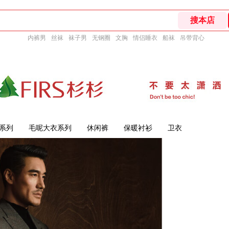
内裤男
丝袜
袜子男
无钢圈
文胸
情侣睡衣
船袜
吊带背心
系列
毛呢大衣系列
休闲裤
保暖衬衫
卫衣