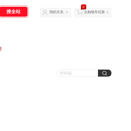
0
我的京东
去购物车结算