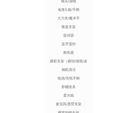
镜头/滤镜
兔笼/L板/手柄
大力夹/魔术手
吸盘支架
提词器
蓝牙遥控
散热器
摄影支架（俯拍/墙面/桌
面）
相机清洁
电池/充电手柄
影棚道具
柔光箱
麦克风/悬臂支架
横竖拍镜头环