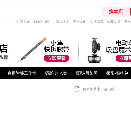
荣耀手表
360路由器
大疆无人机
腾讯听听
女神微单
智能音箱
腾讯
直播智能工作室
摄影-灯光类
摄影-脚架类
摄影-相机包
努力加载中，请稍后...