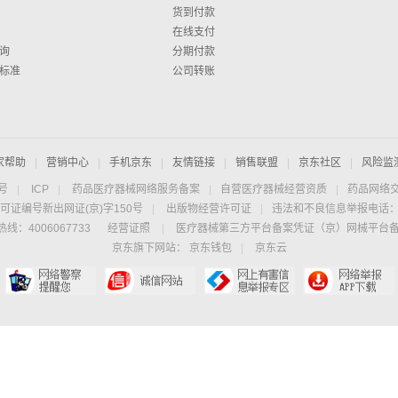
货到付款
在线支付
询
分期付款
标准
公司转账
家帮助
|
营销中心
|
手机京东
|
友情链接
|
销售联盟
|
京东社区
|
风险监
4号
|
ICP
|
药品医疗器械网络服务备案
|
自营医疗器械经营资质
|
药品网络
可证编号新出网证(京)字150号
|
出版物经营许可证
|
违法和不良信息举报电话：40
线：4006067733
经营证照
|
医疗器械第三方平台备案凭证（京）网械平台备字（
京东旗下网站：
京东钱包
|
京东云