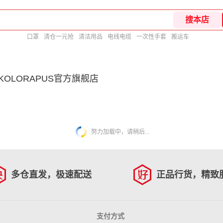
口罩
清仓一元抢
清洁用品
电线电缆
一次性手套
搬运车
KOLORAPUS官方旗舰店
努力加载中，请稍后...
多仓直发，极速配送
正品行货，精致
支付方式