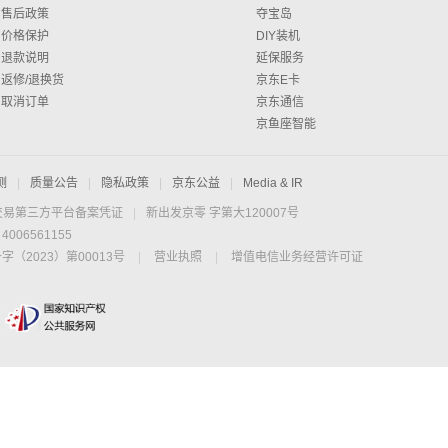
售后政策
夺宝岛
价格保护
DIY装机
退款说明
延保服务
返修/退换货
京东E卡
取消订单
京东通信
京鱼座智能
测
|
质量公告
|
隐私政策
|
京东公益
|
Media & IR
交易第三方平台备案凭证
|
新出发京零 字第大120007号
06561155
2023）第00013号
|
营业执照
|
增值电信业务经营许可证