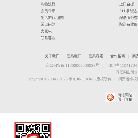
购物流程
上门自提
会员介绍
211限时达
生活旅行/团购
配送服务查
常见问题
配送费收取
大家电
联系客服
关于我们
|
联系我们
|
联系客服
|
合作招商
|
商
京公网安备 11000002000088号
|
京ICP备1104170
互联网出版许
Copyright © 2004 -
2026
京东JINGDONG 版权所有
|
消费者维权热