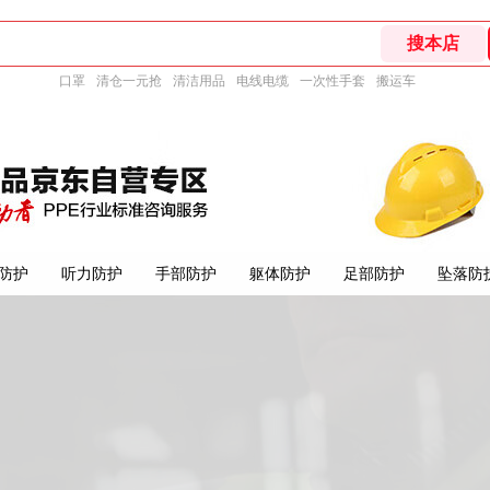
口罩
清仓一元抢
清洁用品
电线电缆
一次性手套
搬运车
防护
听力防护
手部防护
躯体防护
足部防护
坠落防