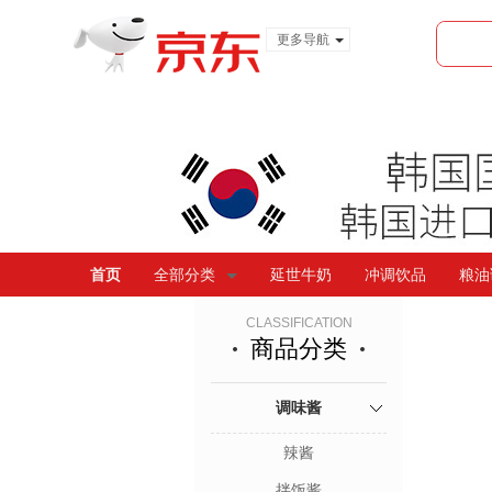
更多导航
服装城
食品
金融
首页
全部分类
延世牛奶
冲调饮品
粮油
CLASSIFICATION
商品分类
调味酱
辣酱
拌饭酱