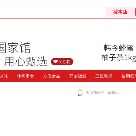
调味
休闲零食
方便食品
韩国烧酒
三星电视
临期低
努力加载中，请稍后...