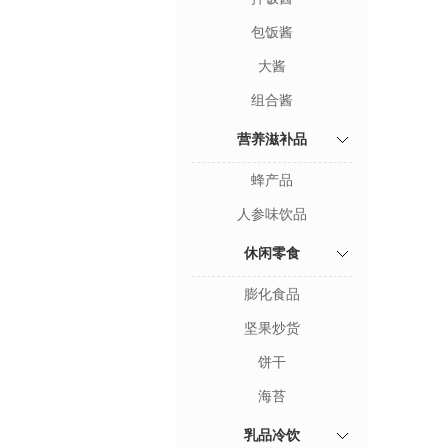
包饭酱
大酱
组合酱
营养滋补品
蜂产品
人参味饮品
休闲零食
膨化食品
坚果炒货
饼干
海苔
乳品冷饮