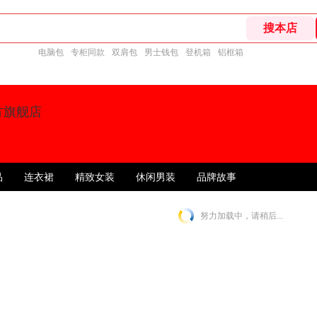
电脑包
专柜同款
双肩包
男士钱包
登机箱
铝框箱
方旗舰店
品
连衣裙
精致女装
休闲男装
品牌故事
努力加载中，请稍后...