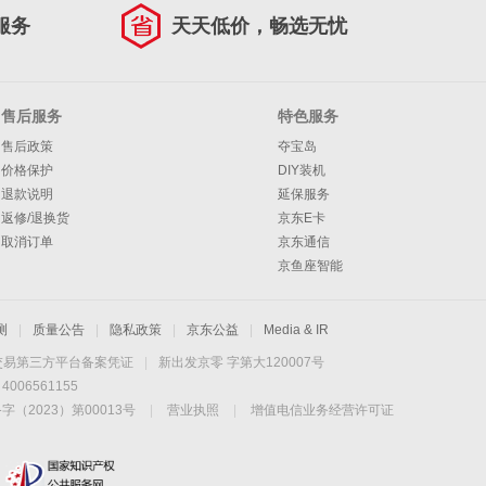
服务
天天低价，畅选无忧
售后服务
特色服务
售后政策
夺宝岛
价格保护
DIY装机
退款说明
延保服务
返修/退换货
京东E卡
取消订单
京东通信
京鱼座智能
测
|
质量公告
|
隐私政策
|
京东公益
|
Media & IR
交易第三方平台备案凭证
|
新出发京零 字第大120007号
06561155
2023）第00013号
|
营业执照
|
增值电信业务经营许可证