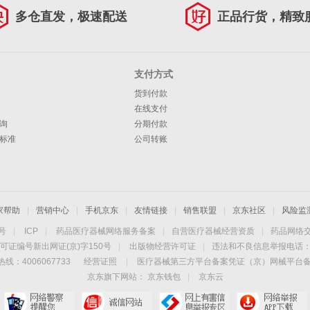
多仓直发，极速配送
正品行货，精致
支付方式
货到付款
在线支付
询
分期付款
标准
公司转账
家帮助
|
营销中心
|
手机京东
|
友情链接
|
销售联盟
|
京东社区
|
风险监
4号
|
ICP
|
药品医疗器械网络服务备案
|
自营医疗器械经营资质
|
药品网络
可证编号新出网证(京)字150号
|
出版物经营许可证
|
违法和不良信息举报电话：40
线：4006067733
经营证照
|
医疗器械第三方平台备案凭证（京）网械平台备字（
京东旗下网站：
京东钱包
|
京东云