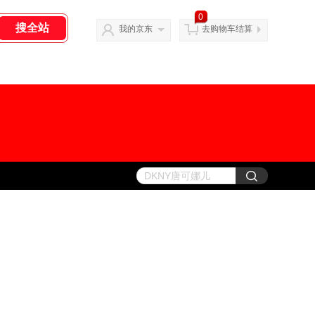
0
我的京东
去购物车结算