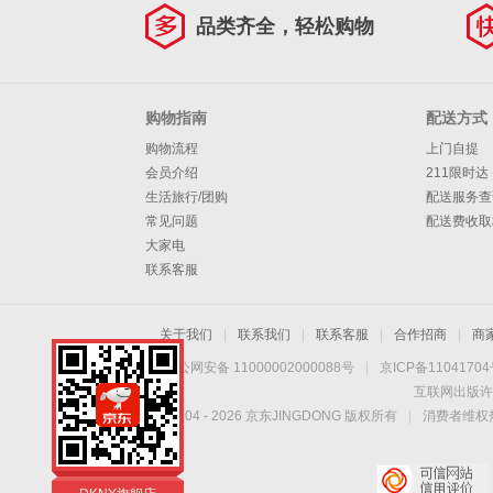
品类齐全，轻松购物
购物指南
配送方式
购物流程
上门自提
会员介绍
211限时达
生活旅行/团购
配送服务查
常见问题
配送费收取
大家电
联系客服
关于我们
|
联系我们
|
联系客服
|
合作招商
|
商
京公网安备 11000002000088号
|
京ICP备1104170
互联网出版许
Copyright © 2004 -
2026
京东JINGDONG 版权所有
|
消费者维权热
DKNY旗舰店