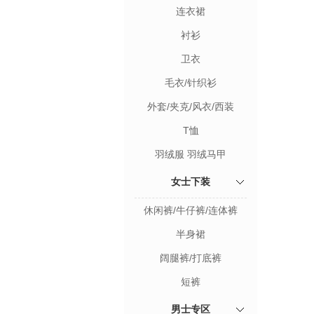
连衣裙
衬衫
卫衣
毛衣/针织衫
外套/夹克/风衣/西装
T恤
羽绒服 羽绒马甲
女士下装
休闲裤/牛仔裤/连体裤
半身裙
阔腿裤/打底裤
短裤
男士专区