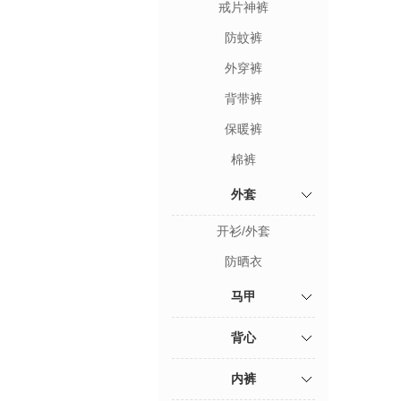
戒片神裤
防蚊裤
外穿裤
背带裤
保暖裤
棉裤
外套
开衫/外套
防晒衣
马甲
背心
内裤