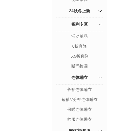
24秋冬上新
福利专区
活动单品
6折直降
5.5折直降
断码捡漏
连体睡衣
长袖连体睡衣
短袖/7分袖连体睡衣
保暖连体睡衣
棉服连体睡衣
连体衣/爬服