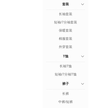
套装
长袖套装
短袖/7分袖套装
保暖套装
棉服套装
外穿套装
T恤
长袖T恤
短袖/7分袖T恤
裤子
长裤
中裤/短裤