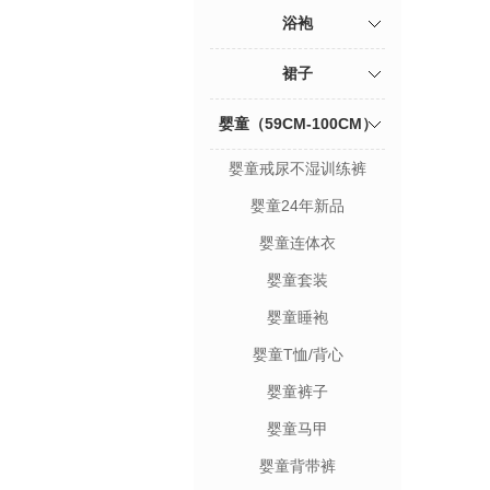
浴袍
裙子
婴童（59CM-100CM）
婴童戒尿不湿训练裤
婴童24年新品
婴童连体衣
婴童套装
婴童睡袍
婴童T恤/背心
婴童裤子
婴童马甲
婴童背带裤