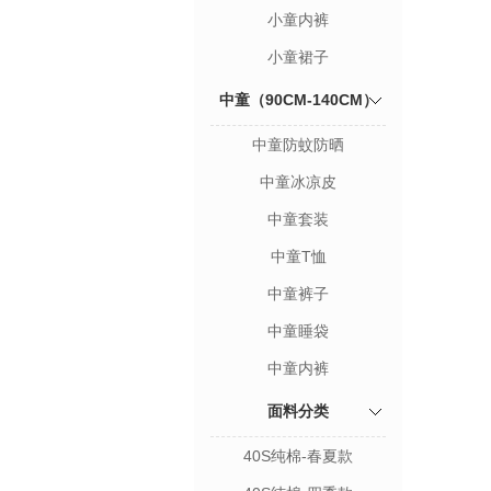
小童内裤
小童裙子
中童（90CM-140CM）
中童防蚊防晒
中童冰凉皮
中童套装
中童T恤
中童裤子
中童睡袋
中童内裤
面料分类
40S纯棉-春夏款