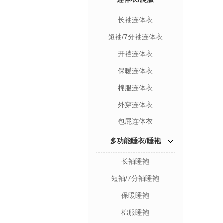
长袖连体衣
短袖/7分袖连体衣
开裆连体衣
保暖连体衣
棉服连体衣
外穿连体衣
包屁连体衣
多功能睡衣/睡袍
长袖睡袍
短袖/7分袖睡袍
保暖睡袍
棉服睡袍