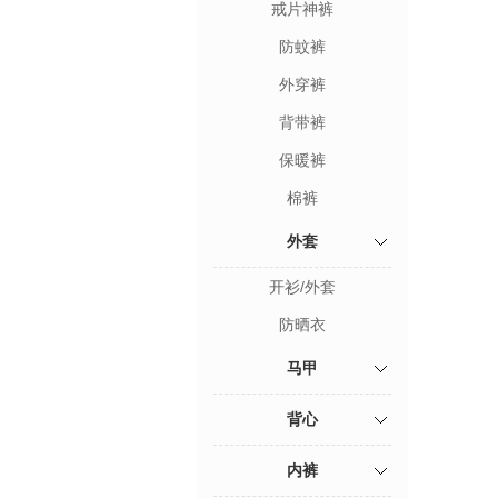
戒片神裤
防蚊裤
外穿裤
背带裤
保暖裤
棉裤
外套
开衫/外套
防晒衣
马甲
背心
内裤