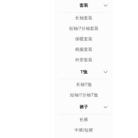
套装
长袖套装
短袖/7分袖套装
保暖套装
棉服套装
外穿套装
T恤
长袖T恤
短袖/7分袖T恤
裤子
长裤
中裤/短裤