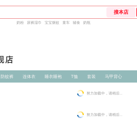
奶粉
尿裤湿巾
宝宝驱蚊
童车
辅食
奶瓶
 防蚊裤
连体衣
睡衣睡袍
T恤
套装
马甲背心
努力加载中，请稍后...
努力加载中，请稍后...