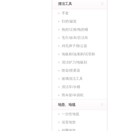
清洁工具
手套
扫把/簸箕
拖把/尘推/拖把桶
毛巾/抹布/百洁布
鸡毛掸子/除尘器
地板刷/油漆刷/试管刷
清洁铲刀/地板刮
喷壶/喷雾器
玻璃清洁工具
清洁车/水桶
雨伞架/伞袋机
地垫、地毯
一次性地毯
浴室地垫
丝圈地垫