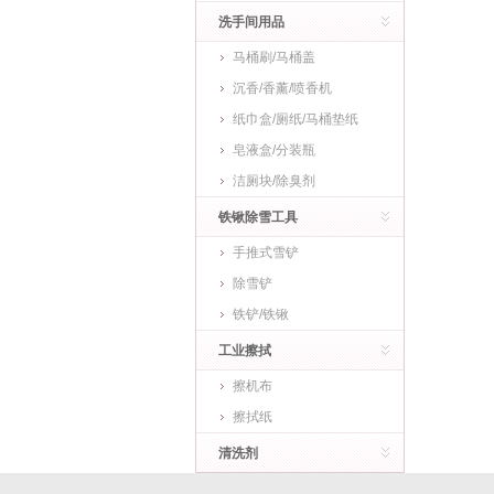
洗手间用品
马桶刷/马桶盖
沉香/香薰/喷香机
纸巾盒/厕纸/马桶垫纸
皂液盒/分装瓶
洁厕块/除臭剂
铁锹除雪工具
手推式雪铲
除雪铲
铁铲/铁锹
工业擦拭
擦机布
擦拭纸
清洗剂