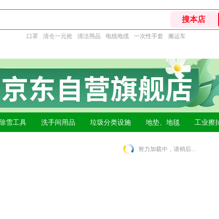
口罩
清仓一元抢
清洁用品
电线电缆
一次性手套
搬运车
除雪工具
洗手间用品
垃圾分类设施
地垫、地毯
工业擦
努力加载中，请稍后...