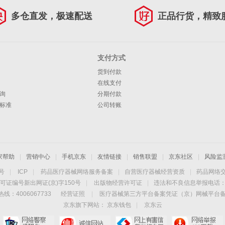
多仓直发，极速配送
正品行货，精致
支付方式
货到付款
在线支付
询
分期付款
标准
公司转账
家帮助
|
营销中心
|
手机京东
|
友情链接
|
销售联盟
|
京东社区
|
风险监
4号
|
ICP
|
药品医疗器械网络服务备案
|
自营医疗器械经营资质
|
药品网络
可证编号新出网证(京)字150号
|
出版物经营许可证
|
违法和不良信息举报电话：40
线：4006067733
经营证照
|
医疗器械第三方平台备案凭证（京）网械平台备字（
京东旗下网站：
京东钱包
|
京东云