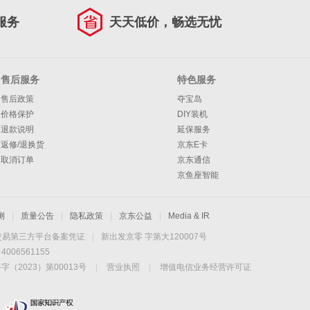
服务
天天低价，畅选无忧
售后服务
特色服务
售后政策
夺宝岛
价格保护
DIY装机
退款说明
延保服务
返修/退换货
京东E卡
取消订单
京东通信
京鱼座智能
测
|
质量公告
|
隐私政策
|
京东公益
|
Media & IR
交易第三方平台备案凭证
|
新出发京零 字第大120007号
06561155
2023）第00013号
|
营业执照
|
增值电信业务经营许可证