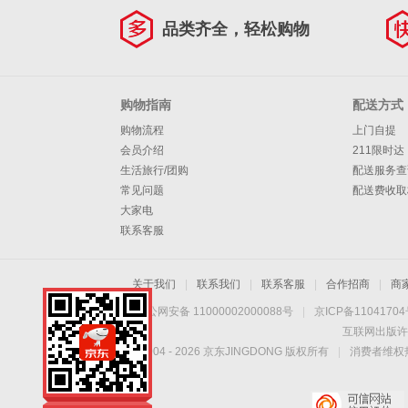
品类齐全，轻松购物
购物指南
配送方式
购物流程
上门自提
会员介绍
211限时达
生活旅行/团购
配送服务查
常见问题
配送费收取
大家电
联系客服
关于我们
|
联系我们
|
联系客服
|
合作招商
|
商
京公网安备 11000002000088号
|
京ICP备1104170
互联网出版许
Copyright © 2004 -
2026
京东JINGDONG 版权所有
|
消费者维权热