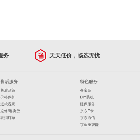
服务
天天低价，畅选无忧
售后服务
特色服务
售后政策
夺宝岛
价格保护
DIY装机
退款说明
延保服务
返修/退换货
京东E卡
取消订单
京东通信
京鱼座智能