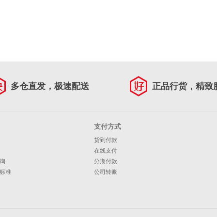
多仓直发，极速配送
正品行货，精致
支付方式
货到付款
在线支付
询
分期付款
标准
公司转账