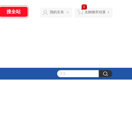
0
我的京东
去购物车结算