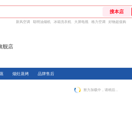
新风空调
聪明油烟机
冰箱洗衣机
大屏电视
格力空调
好物超值购
旗舰店
蒸
烟灶蒸烤
品牌售后
努力加载中，请稍后...