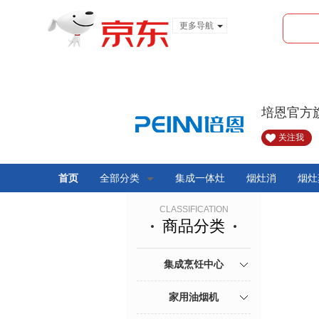
更多导航
服装城
食品
金融
培恩官方
关注我
首页
全部分类
集成一体灶
烟灶消
烟灶
CLASSIFICATION
商品分类
集成烹饪中心
家用油烟机