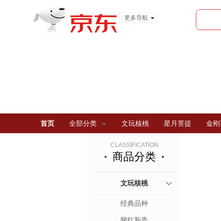
更多导航
服装城
食品
金融
首页
全部分类
文玩核桃
星月菩提
金刚
CLASSIFICATION
商品分类
文玩核桃
经典品种
网红新贵