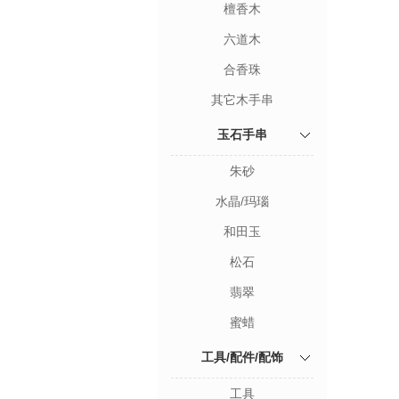
檀香木
六道木
合香珠
其它木手串
玉石手串
朱砂
水晶/玛瑙
和田玉
松石
翡翠
蜜蜡
工具/配件/配饰
工具