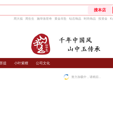
周大福
周生生
施华洛世奇
黄金吊坠
钻石饰品
时尚饰品
投资金
K
菩提
小叶紫檀
公司文化
努力加载中，请稍后...