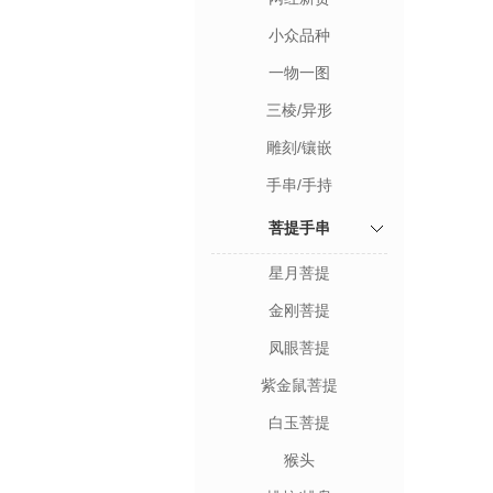
小众品种
一物一图
三棱/异形
雕刻/镶嵌
手串/手持
菩提手串
星月菩提
金刚菩提
凤眼菩提
紫金鼠菩提
白玉菩提
猴头