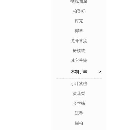
桃核/桃枭
柏香籽
库克
椰蒂
龙脊菩提
橄榄核
其它菩提
木制手串
小叶紫檀
黄花梨
金丝楠
沉香
崖柏