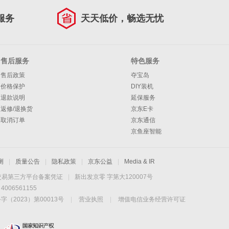
服务
天天低价，畅选无忧
售后服务
特色服务
售后政策
夺宝岛
价格保护
DIY装机
退款说明
延保服务
返修/退换货
京东E卡
取消订单
京东通信
京鱼座智能
测
|
质量公告
|
隐私政策
|
京东公益
|
Media & IR
交易第三方平台备案凭证
|
新出发京零 字第大120007号
06561155
2023）第00013号
|
营业执照
|
增值电信业务经营许可证