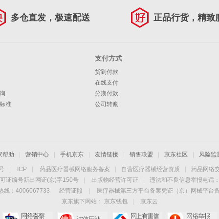
多仓直发，极速配送
正品行货，精致
支付方式
货到付款
在线支付
询
分期付款
标准
公司转账
家帮助
|
营销中心
|
手机京东
|
友情链接
|
销售联盟
|
京东社区
|
风险监
4号
|
ICP
|
药品医疗器械网络服务备案
|
自营医疗器械经营资质
|
药品网络
可证编号新出网证(京)字150号
|
出版物经营许可证
|
违法和不良信息举报电话：40
线：4006067733
经营证照
|
医疗器械第三方平台备案凭证（京）网械平台备字（
京东旗下网站：
京东钱包
|
京东云