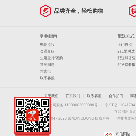
品类齐全，轻松购物
购物指南
配送方式
购物流程
上门自提
会员介绍
211限时达
生活旅行/团购
配送服务查
常见问题
配送费收取
大家电
联系客服
关于我们
|
联系我们
|
联系客服
|
合作招商
|
商
京公网安备 11000002000088号
|
京ICP备1104170
互联网出版许
Copyright © 2004 -
2026
京东JINGDONG 版权所有
|
消费者维权热
科技改善生活