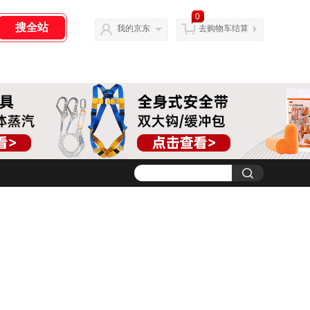
0
我的京东
去购物车结算