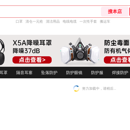
口罩
清仓一元抢
清洁用品
电线电缆
一次性手套
搬运车
耳罩
隔音耳塞
坠落防护
防护眼镜
防护服
焊接防护
努力加载中，请稍后...