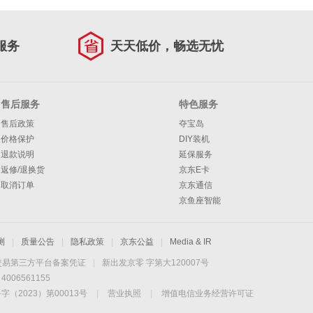
服务
天天低价，畅选无忧
售后服务
特色服务
售后政策
夺宝岛
价格保护
DIY装机
退款说明
延保服务
返修/退换货
京东E卡
取消订单
京东通信
京鱼座智能
测
|
质量公告
|
隐私政策
|
京东公益
|
Media & IR
交易第三方平台备案凭证
|
新出发京零 字第大120007号
06561155
2023）第00013号
|
营业执照
|
增值电信业务经营许可证