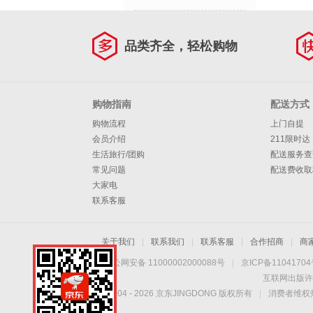
品类齐全，轻松购物
购物指南
配送方式
购物流程
上门自提
会员介绍
211限时达
生活旅行/团购
配送服务查
常见问题
配送费收取
大家电
联系客服
关于我们
|
联系我们
|
联系客服
|
合作招商
|
商
京公网安备 11000002000088号
|
京ICP备1104170
互联网出版许
Copyright © 2004 -
2026
京东JINGDONG 版权所有
|
消费者维权热