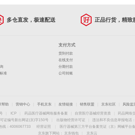
多仓直发，极速配送
正品行货，精致
支付方式
货到付款
在线支付
询
分期付款
标准
公司转账
家帮助
|
营销中心
|
手机京东
|
友情链接
|
销售联盟
|
京东社区
|
风险监
4号
|
ICP
|
药品医疗器械网络服务备案
|
自营医疗器械经营资质
|
药品网络
可证编号新出网证(京)字150号
|
出版物经营许可证
|
违法和不良信息举报电话：40
线：4006067733
经营证照
|
医疗器械第三方平台备案凭证（京）网械平台备字（
京东旗下网站：
京东钱包
|
京东云