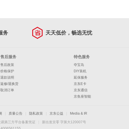
服务
天天低价，畅选无忧
售后服务
特色服务
售后政策
夺宝岛
价格保护
DIY装机
退款说明
延保服务
返修/退换货
京东E卡
取消订单
京东通信
京鱼座智能
测
|
质量公告
|
隐私政策
|
京东公益
|
Media & IR
交易第三方平台备案凭证
|
新出发京零 字第大120007号
06561155