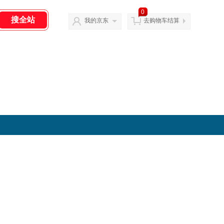
0
我的京东
去购物车结算