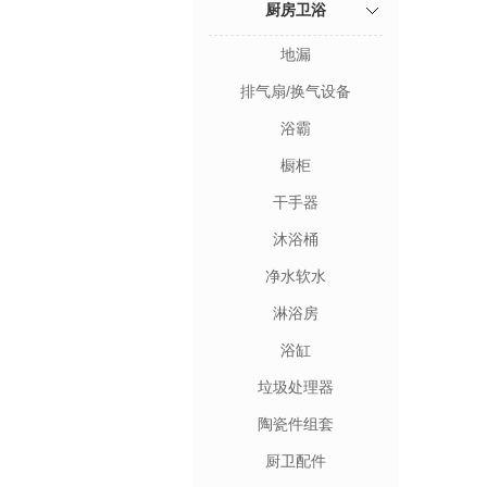
厨房卫浴
地漏
排气扇/换气设备
浴霸
橱柜
干手器
沐浴桶
净水软水
淋浴房
浴缸
垃圾处理器
陶瓷件组套
厨卫配件