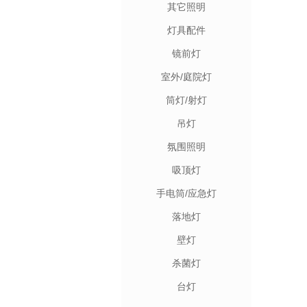
其它照明
灯具配件
镜前灯
室外/庭院灯
筒灯/射灯
吊灯
氛围照明
吸顶灯
手电筒/应急灯
落地灯
壁灯
杀菌灯
台灯