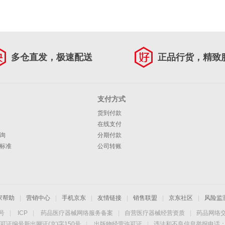
多仓直发，极速配送
正品行货，精致
支付方式
货到付款
在线支付
询
分期付款
标准
公司转账
家帮助
|
营销中心
|
手机京东
|
友情链接
|
销售联盟
|
京东社区
|
风险监
4号
|
ICP
|
药品医疗器械网络服务备案
|
自营医疗器械经营资质
|
药品网络
可证编号新出网证(京)字150号
|
出版物经营许可证
|
违法和不良信息举报电话：40