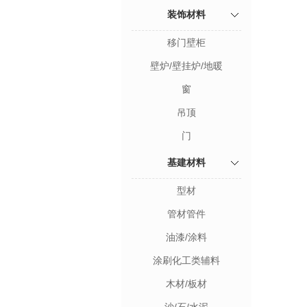
装饰材料
移门壁柜
壁炉/壁挂炉/地暖
窗
吊顶
门
基建材料
型材
管材管件
油漆/涂料
涂刷化工类辅料
木材/板材