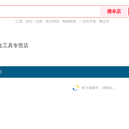
口罩
清仓一元抢
清洁用品
电线电缆
一次性手套
搬运车
金工具专营店
明
努力加载中，请稍后...