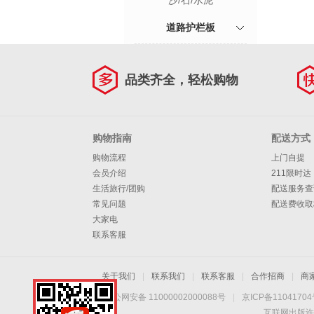
沙/石/水泥
道路护栏板
品类齐全，轻松购物
购物指南
配送方式
购物流程
上门自提
会员介绍
211限时达
生活旅行/团购
配送服务查
常见问题
配送费收取
大家电
联系客服
关于我们
|
联系我们
|
联系客服
|
合作招商
|
商
京公网安备 11000002000088号
|
京ICP备1104170
互联网出版许