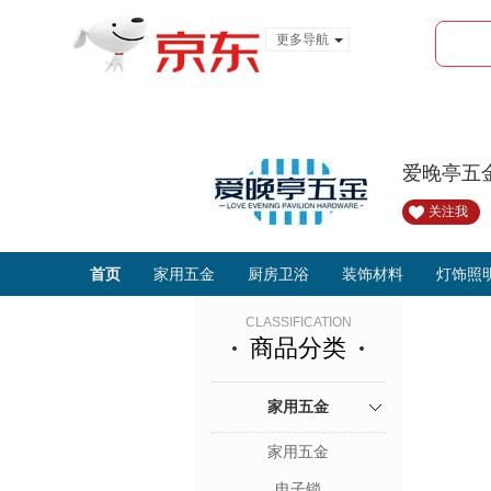
更多导航
服装城
食品
金融
爱晚亭五
关注我
首页
家用五金
厨房卫浴
装饰材料
灯饰照
CLASSIFICATION
商品分类
家用五金
家用五金
电子锁