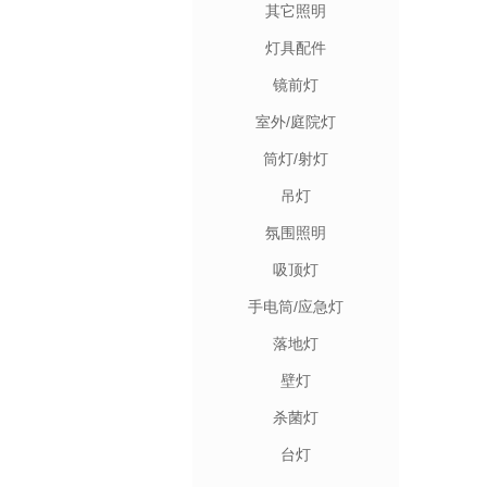
其它照明
灯具配件
镜前灯
室外/庭院灯
筒灯/射灯
吊灯
氛围照明
吸顶灯
手电筒/应急灯
落地灯
壁灯
杀菌灯
台灯