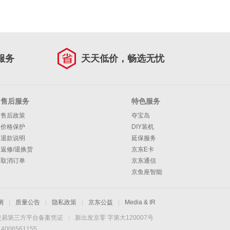
服务
天天低价，畅选无忧
售后服务
特色服务
售后政策
夺宝岛
价格保护
DIY装机
退款说明
延保服务
返修/退换货
京东E卡
取消订单
京东通信
京鱼座智能
测
|
质量公告
|
隐私政策
|
京东公益
|
Media & IR
交易第三方平台备案凭证
|
新出发京零 字第大120007号
06561155