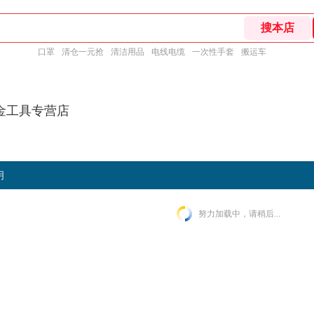
口罩
清仓一元抢
清洁用品
电线电缆
一次性手套
搬运车
金工具专营店
明
努力加载中，请稍后...