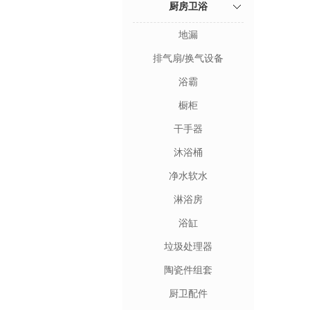
厨房卫浴
地漏
排气扇/换气设备
浴霸
橱柜
干手器
沐浴桶
净水软水
淋浴房
浴缸
垃圾处理器
陶瓷件组套
厨卫配件