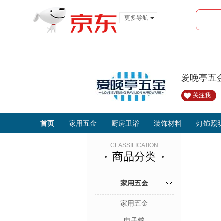
更多导航
服装城
食品
金融
爱晚亭五
关注我
首页
家用五金
厨房卫浴
装饰材料
灯饰照
CLASSIFICATION
商品分类
家用五金
家用五金
电子锁