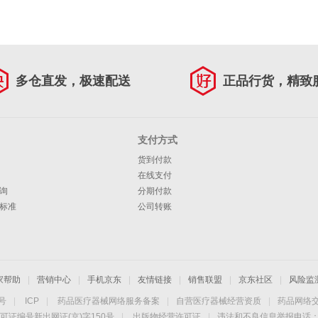
多仓直发，极速配送
正品行货，精致
支付方式
货到付款
在线支付
询
分期付款
标准
公司转账
家帮助
|
营销中心
|
手机京东
|
友情链接
|
销售联盟
|
京东社区
|
风险监
4号
|
ICP
|
药品医疗器械网络服务备案
|
自营医疗器械经营资质
|
药品网络
可证编号新出网证(京)字150号
|
出版物经营许可证
|
违法和不良信息举报电话：40