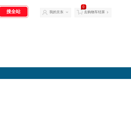
0
我的京东
去购物车结算