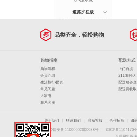
沙/石/水泥
道路护栏板
品类齐全，轻松购物
购物指南
配送方式
购物流程
上门自提
会员介绍
211限时达
生活旅行/团购
配送服务查
常见问题
配送费收取
大家电
联系客服
关于我们
|
联系我们
|
联系客服
|
合作招商
|
商
京公网安备 11000002000088号
|
京ICP备1104170
互联网出版许