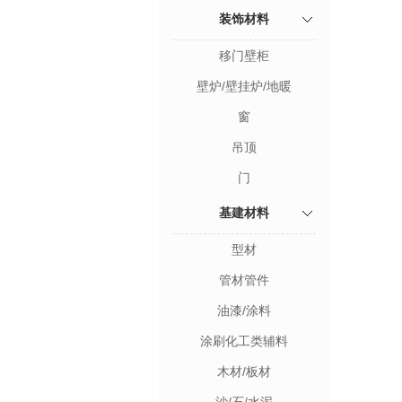
装饰材料
移门壁柜
壁炉/壁挂炉/地暖
窗
吊顶
门
基建材料
型材
管材管件
油漆/涂料
涂刷化工类辅料
木材/板材