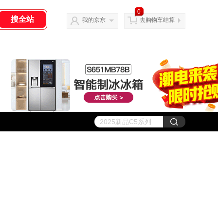
0
我的京东
去购物车结算