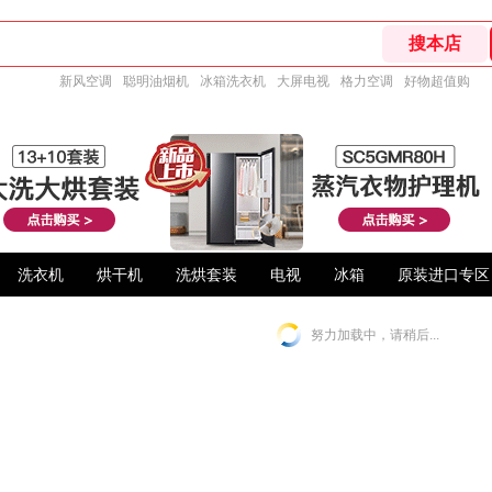
新风空调
聪明油烟机
冰箱洗衣机
大屏电视
格力空调
好物超值购
洗衣机
烘干机
洗烘套装
电视
冰箱
原装进口专区
努力加载中，请稍后...