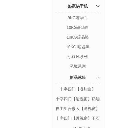
热泵烘干机
9KG奢华白
10KG奢华白
10KG碳晶银
10KG 曜岩黑
小旋风系列
觅境系列
新品冰箱
十字四门【凝脂白】
十字四门【透视窗】奶油
白
自由组合嵌入【透视窗】
十字四门【透视窗】玉石
白