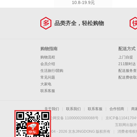
10.8-19.9元
品类齐全，轻松购物
购物指南
配送方式
购物流程
上门自提
会员介绍
211限时达
生活旅行/团购
配送服务查
常见问题
配送费收取
大家电
联系客服
关于我们
|
联系我们
|
联系客服
|
合作招商
|
商
京公网安备 11000002000088号
|
京ICP备1104170
互联网出版许
Copyright © 2004 -
2026
京东JINGDONG 版权所有
|
消费者维权热