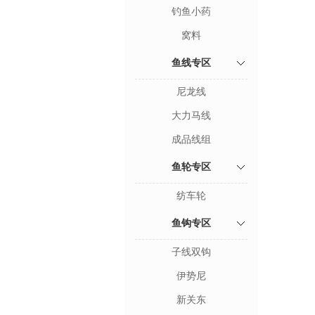
钓鱼小药
窝料
鱼线专区
尼龙线
大力马线
成品线组
鱼轮专区
纺车轮
鱼钩专区
子线双钩
伊势尼
新关东