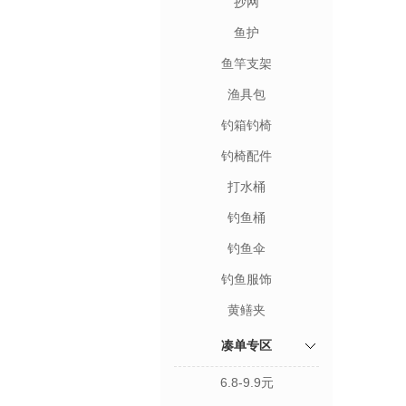
抄网
鱼护
鱼竿支架
渔具包
钓箱钓椅
钓椅配件
打水桶
钓鱼桶
钓鱼伞
钓鱼服饰
黄鳝夹
凑单专区
6.8-9.9元