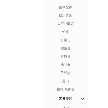
鱼钩配件
线组套装
太空豆套装
铅皮
打窝勺
控鱼器
拉饵盆
渔具盒
子线盒
剪刀
挡针/取钩器
装备专区