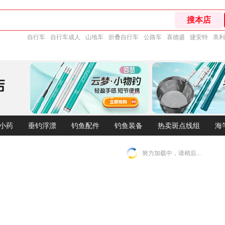
自行车
自行车成人
山地车
折叠自行车
公路车
喜德盛
捷安特
美利
小药
垂钓浮漂
钓鱼配件
钓鱼装备
热卖斑点线组
海
努力加载中，请稍后...