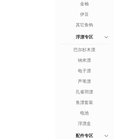
金袖
伊豆
其它鱼钩
浮漂专区
巴尔杉木漂
纳米漂
电子漂
芦苇漂
孔雀羽漂
鱼漂套装
电池
浮漂盒
配件专区