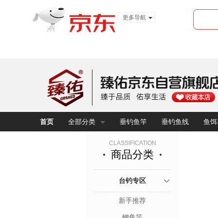
更多导航
服装城
食品
金融
首页
全部分类
垂钓鱼竿
垂钓鱼线
鱼饵
CLASSIFICATION
商品分类
台钓专区
新手推荐
鲫鱼竿