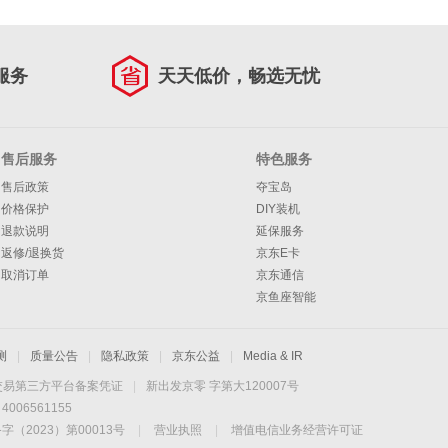
服务
天天低价，畅选无忧
售后服务
特色服务
售后政策
夺宝岛
价格保护
DIY装机
退款说明
延保服务
返修/退换货
京东E卡
取消订单
京东通信
京鱼座智能
测
|
质量公告
|
隐私政策
|
京东公益
|
Media & IR
交易第三方平台备案凭证
|
新出发京零 字第大120007号
06561155
2023）第00013号
|
营业执照
|
增值电信业务经营许可证