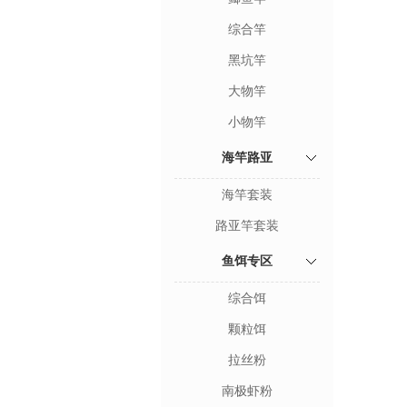
综合竿
黑坑竿
大物竿
小物竿
海竿路亚
海竿套装
路亚竿套装
鱼饵专区
综合饵
颗粒饵
拉丝粉
南极虾粉