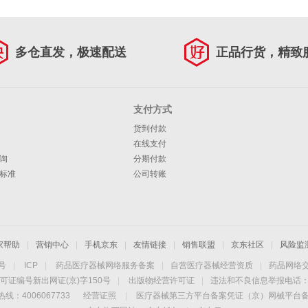
多仓直发，极速配送
正品行货，精致
支付方式
货到付款
在线支付
询
分期付款
标准
公司转账
家帮助
|
营销中心
|
手机京东
|
友情链接
|
销售联盟
|
京东社区
|
风险监
4号
|
ICP
|
药品医疗器械网络服务备案
|
自营医疗器械经营资质
|
药品网络
可证编号新出网证(京)字150号
|
出版物经营许可证
|
违法和不良信息举报电话：40
线：4006067733
经营证照
|
医疗器械第三方平台备案凭证（京）网械平台备字（