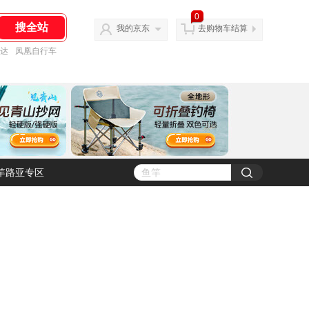
0
我的京东
去购物车结算
达
凤凰自行车
竿路亚专区