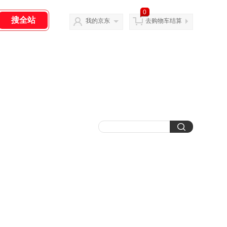
0
我的京东
去购物车结算