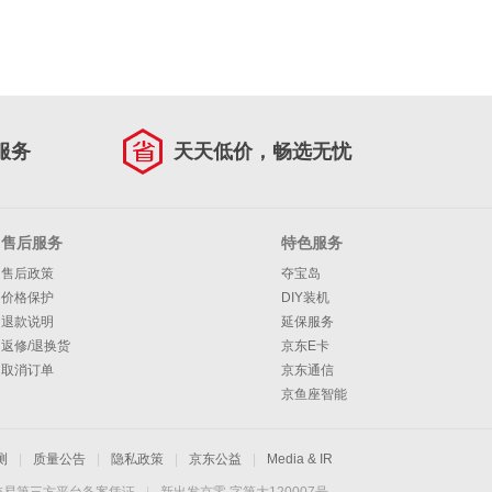
服务
天天低价，畅选无忧
售后服务
特色服务
售后政策
夺宝岛
价格保护
DIY装机
退款说明
延保服务
返修/退换货
京东E卡
取消订单
京东通信
京鱼座智能
测
|
质量公告
|
隐私政策
|
京东公益
|
Media & IR