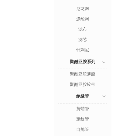
尼龙网
涤纶网
滤布
滤芯
针刺尼
聚酰亚胺系列
聚酰亚胺薄膜
聚酰亚胺胶带
绝缘管
黄蜡管
定纹管
自熄管