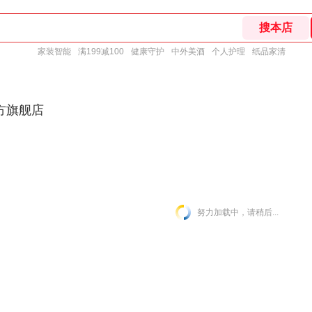
家装智能
满199减100
健康守护
中外美酒
个人护理
纸品家清
方旗舰店
努力加载中，请稍后...