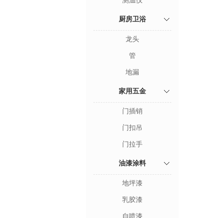
测温仪
厨房卫浴
龙头
管
地漏
家用五金
门插销
门扣吊
门拉手
油漆涂料
地坪漆
乳胶漆
自喷漆