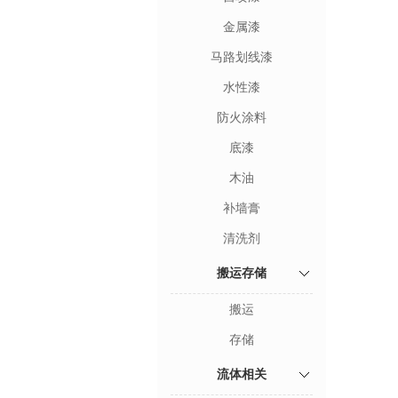
金属漆
马路划线漆
水性漆
防火涂料
底漆
木油
补墙膏
清洗剂
搬运存储
搬运
存储
流体相关