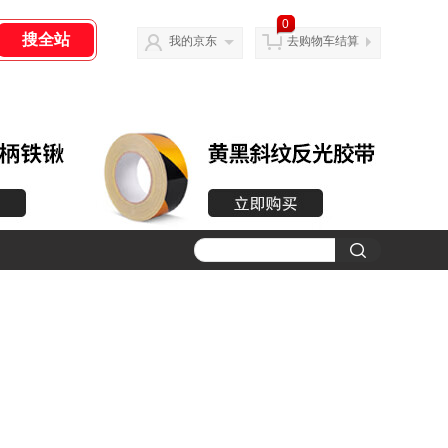
0
我的京东
去购物车结算