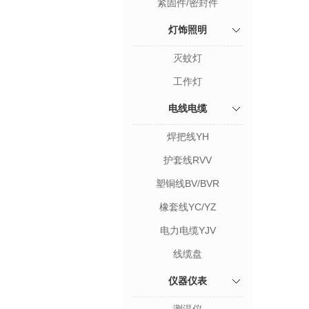
紧固件/密封件
灯饰照明
灭蚊灯
工作灯
电线电缆
焊把线YH
护套线RVV
塑铜线BV/BVR
橡套线YC/YZ
电力电缆YJV
线缆盘
仪器仪表