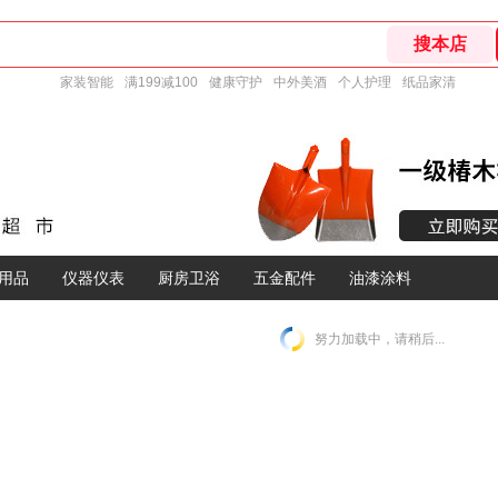
家装智能
满199减100
健康守护
中外美酒
个人护理
纸品家清
用品
仪器仪表
厨房卫浴
五金配件
油漆涂料
努力加载中，请稍后...